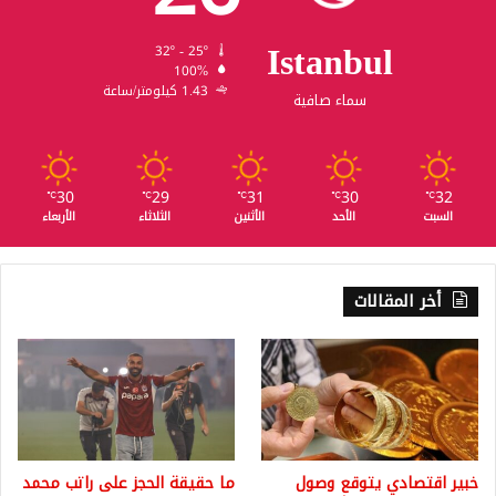
Istanbul
32º - 25º
100%
1.43 كيلومتر/ساعة
سماء صافية
30
29
31
30
32
℃
℃
℃
℃
℃
السبت
الأحد
الأثنين
الثلاثاء
الأربعاء
أخر المقالات
خبير اقتصادي يتوقع وصول
ما حقيقة الحجز على راتب محمد