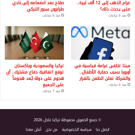
غرام الذهب إلى 12 ألف ليرة..
صلاح بعد انضمامه إلى نادي
متى يحدث ذلك؟
طرابزون سبور التركي
منذ 6 ساعات
منذ 6 ساعات
ميتا تتلقى غرامة قياسية في
تركيا والسعودية وباكستان
أوروبا بسبب حماية الأطفال..
توقع اتفاقية دفاع مشترك.. أي
والشركة تعلن الطعن بالقرار
هجوم على دولة يُعد هجوماً
على الجميع
منذ 6 ساعات
منذ 7 ساعات
© جميع الحقوق محفوظة تركيا عاجل 2026
اتصل بنا
سياسة الخصوصية
من نحن
أعلن معنا