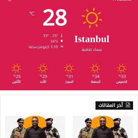
28
℃
Istanbul
33º - 25º
56%
3.59 كيلومتر/ساعة
سماء صافية
29
29
31
34
33
℃
℃
℃
℃
℃
الخميس
الجمعة
السبت
الأحد
الأثنين
أخر المقالات