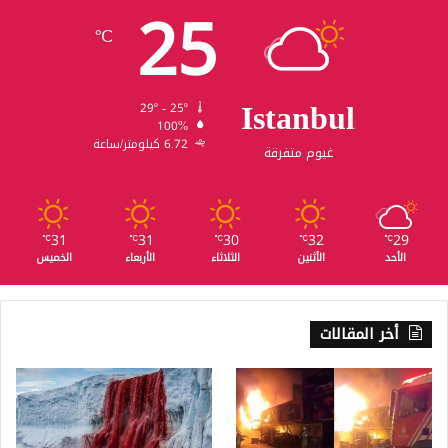
25
℃
Istanbul
29º - 25º
100%
6.72 كيلومتر/ساعة
غيوم متفرقة
31
31
30
32
29
℃
℃
℃
℃
℃
الأحد
الأثنين
الثلاثاء
الأربعاء
الخميس
أخر المقالات