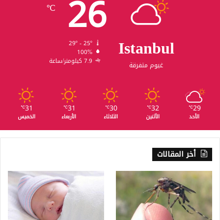
26
℃
Istanbul
29º - 25º
100%
7.9 كيلومتر/ساعة
غيوم متفرقة
31
31
30
32
29
℃
℃
℃
℃
℃
الأحد
الأثنين
الثلاثاء
الأربعاء
الخميس
أخر المقالات