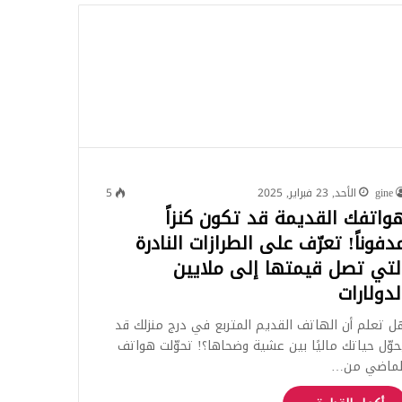
للبحث
gine
الأحد, 23 فبراير, 2025
5
واتفك القديمة قد تكون كنزاً
دفوناً! تعرّف على الطرازات النادرة
لتي تصل قيمتها إلى ملايين
لدولارات
ل تعلم أن الهاتف القديم المتربع في درج منزلك قد
حوّل حياتك ماليًا بين عشية وضحاها؟! تحوّلت هواتف
لماضي من…