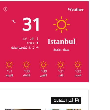
Weather
31
℃
Istanbul
32º - 28º
100%
5.12 كيلومتر/ساعة
سماء صافية
31
30
30
31
32
℃
℃
℃
℃
℃
السبت
الأحد
الأثنين
الثلاثاء
الأربعاء
أخر المقالات