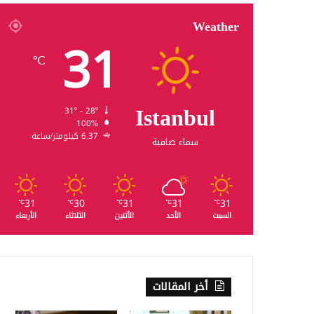
Weather
31
℃
Istanbul
31º - 28º
100%
6.37 كيلومتر/ساعة
سماء صافية
31
30
31
31
31
℃
℃
℃
℃
℃
السبت
الأحد
الأثنين
الثلاثاء
الأربعاء
أخر المقالات