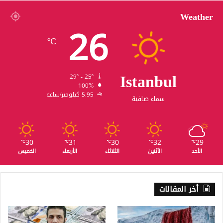
Weather
26
℃
Istanbul
29º - 25º
100%
5.95 كيلومتر/ساعة
سماء صافية
30
31
30
32
29
℃
℃
℃
℃
℃
الأحد
الأثنين
الثلاثاء
الأربعاء
الخميس
أخر المقالات