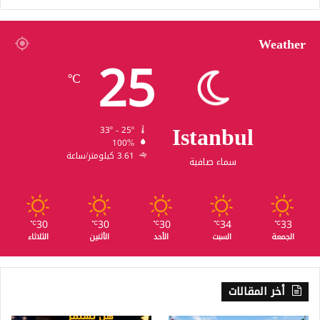
Weather
25
℃
Istanbul
33º - 25º
100%
3.61 كيلومتر/ساعة
سماء صافية
30
30
30
34
33
℃
℃
℃
℃
℃
الجمعة
السبت
الأحد
الأثنين
الثلاثاء
أخر المقالات