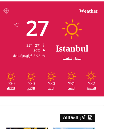
Weather
27
℃
Istanbul
32º - 27º
50%
3.92 كيلومتر/ساعة
سماء صافية
30
30
30
31
32
℃
℃
℃
℃
℃
الجمعة
السبت
الأحد
الأثنين
الثلاثاء
أخر المقالات