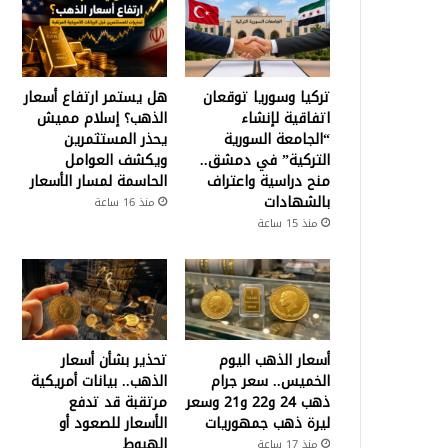
تركيا وسوريا توقعان
هل يستمر ارتفاع أسعار
اتفاقية لإنشاء
الذهب؟ إسلام مميش
“الجامعة السورية
يحذر المستثمرين
التركية” في دمشق..
ويكشف العوامل
منح دراسية واعتراف
الحاسمة لمسار الأسعار
بالشهادات
منذ 16 ساعة
منذ 15 ساعة
أسعار الذهب اليوم
تحذير بشأن أسعار
الخميس.. سعر جرام
الذهب.. بيانات أمريكية
ذهب 24 و22 و21 وسعر
مرتقبة قد تدفع
ليرة ذهب جمهوريات
الأسعار للصعود أو
الهبوط
منذ 17 ساعة