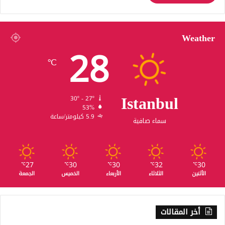
Weather
28
℃
Istanbul
30º - 27º
53%
5.9 كيلومتر/ساعة
سماء صافية
27
30
30
32
30
℃
℃
℃
℃
℃
الأثنين
الثلاثاء
الأربعاء
الخميس
الجمعة
أخر المقالات