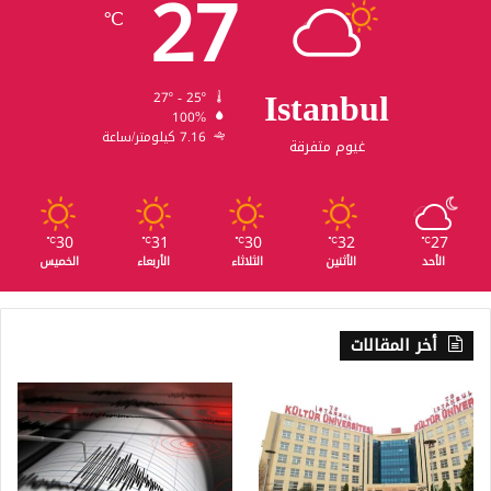
27
℃
Istanbul
27º - 25º
100%
7.16 كيلومتر/ساعة
غيوم متفرقة
30
31
30
32
27
℃
℃
℃
℃
℃
الأحد
الأثنين
الثلاثاء
الأربعاء
الخميس
أخر المقالات