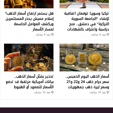
تركيا وسوريا توقعان اتفاقية
هل يستمر ارتفاع أسعار الذهب؟
لإنشاء “الجامعة السورية
إسلام مميش يحذر المستثمرين
التركية” في دمشق.. منح
ويكشف العوامل الحاسمة
دراسية واعتراف بالشهادات
لمسار الأسعار
منذ 9 ساعات
منذ 9 ساعات
أسعار الذهب اليوم الخميس..
تحذير بشأن أسعار الذهب..
سعر جرام ذهب 24 و22 و21
بيانات أمريكية مرتقبة قد تدفع
وسعر ليرة ذهب جمهوريات
الأسعار للصعود أو الهبوط
منذ 10 ساعات
منذ 10 ساعات