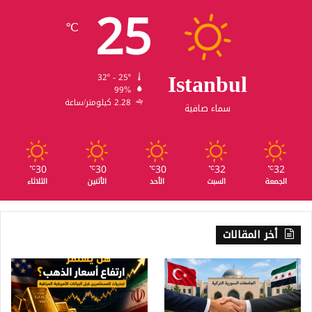
25
℃
Istanbul
32º - 25º
99%
2.28 كيلومتر/ساعة
سماء صافية
30
30
30
32
32
℃
℃
℃
℃
℃
الجمعة
السبت
الأحد
الأثنين
الثلاثاء
أخر المقالات