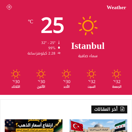
Weather
25
℃
Istanbul
32º - 25º
99%
2.28 كيلومتر/ساعة
سماء صافية
30
30
30
32
32
℃
℃
℃
℃
℃
الجمعة
السبت
الأحد
الأثنين
الثلاثاء
أخر المقالات