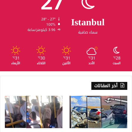
27
Istanbul
28º - 27º
100%
3.96 كيلومتر/ساعة
سماء صافية
31
30
31
31
28
℃
℃
℃
℃
℃
السبت
الأحد
الأثنين
الثلاثاء
الأربعاء
أخر المقالات