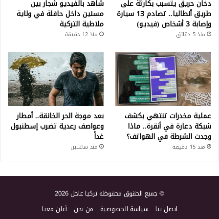
دخان حريق يتسبب بكارثة على
شاهد بالفيديو شجار بين
طريق أنطاليا.. تصادم 13 سيارة
مسنين داخل حافلة في ولاية
وإصابة 3 أشخاص (فيديو)
ملاطية التركية
منذ 5 دقائق
منذ 12 دقيقة
عملية مخدرات تنتهي بكشف
بعد موجة الحر الخانقة.. أمطار
شبكة دعارة في أنقرة.. ماذا
وعواصف رعدية تضرب إسطنبول
وجدت الشرطة في الهواتف؟
غداً
منذ 15 دقيقة
منذ ساعتين
© جميع الحقوق محفوظة تركيا عاجل 2026
اتصل بنا
سياسة الخصوصية
من نحن
أعلن معنا