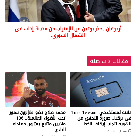
من
مدينة
إدلب
في
أردوغان يحذر بوتين من الإقتراب من مدينة إدلب في
الشمال
السوري.
الشمال السوري.
مقالات ذات صلة
تنبيه لمستخدمي Türk Telekom
محمد صلاح يضع طرابزون سبور
في تركيا.. ضرورة التحقق من
تحت الأضواء العالمية.. 106
الهوية لتجنب إيقاف الخط
ملايين متابع يغيّرون معادلة
النادي
منذ 9 ساعات