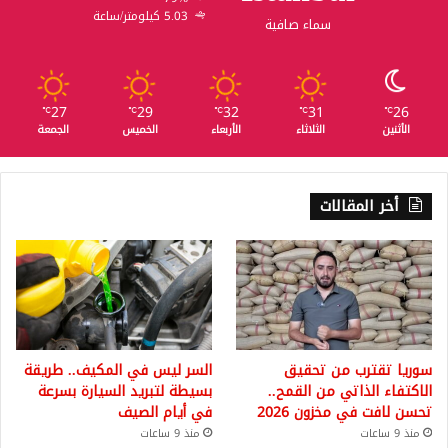
5.03 كيلومتر/ساعة
سماء صافية
27
29
32
31
26
℃
℃
℃
℃
℃
الأثنين
الثلاثاء
الأربعاء
الخميس
الجمعة
أخر المقالات
سوريا تقترب من تحقيق
السر ليس في المكيف.. طريقة
الاكتفاء الذاتي من القمح..
بسيطة لتبريد السيارة بسرعة
تحسن لافت في مخزون 2026
في أيام الصيف
منذ 9 ساعات
منذ 9 ساعات