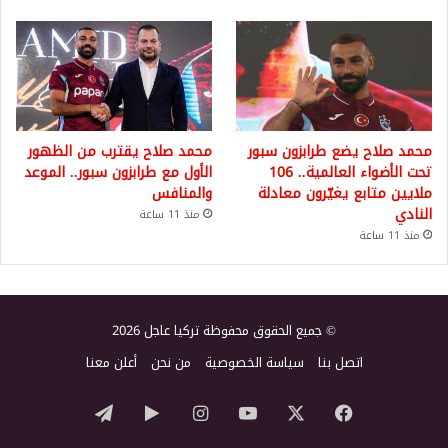
محمد صلاح يضع طرابزون سبور
محمد صلاح يقترب من الظهور
تحت الأضواء العالمية.. 106
الأول مع طرابزون سبور.. الموعد
ملايين متابع يغيّرون معادلة
والمنافس
النادي
منذ 11 ساعة
منذ 11 ساعة
© جميع الحقوق محفوظة تركيا عاجل 2026
اتصل بنا
سياسة الخصوصية
من نحن
أعلن معنا
‫X
فيسبوك
‫YouTube
انستقرام
‏Google
تيلقرام