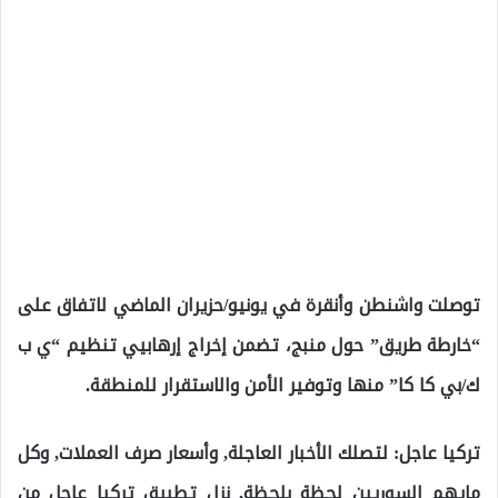
توصلت واشنطن وأنقرة في يونيو/حزيران الماضي لاتفاق على
“خارطة طريق” حول منبج، تضمن إخراج إرهابيي تنظيم “ي ب
ك/بي كا كا” منها وتوفير الأمن والاستقرار للمنطقة.
تركيا عاجل: لتصلك الأخبار العاجلة, وأسعار صرف العملات, وكل
مايهم السوريين لحظة بلحظة, نزل تطبيق تركيا عاجل من