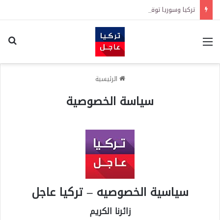
تركيا وسوريا توقعان اتفاقية لإنشاء “الجامعة السورية التركية” في دمشق.. منح دراسية واعتراف بالشهادات
القائمة
اكت
الرئيسية
سياسة الخصوصية
سياسية الخصوصيه – تركيا عاجل
زائرنا الكريم