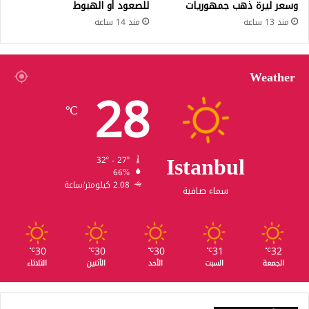
وسعر ليرة ذهب جمهوريات
للصعود أو الهبوط
منذ 13 ساعة
منذ 14 ساعة
Weather
28
℃
Istanbul
32º - 27º
66%
2.08 كيلومتر/ساعة
سماء صافية
30
30
30
31
32
℃
℃
℃
℃
℃
الجمعة
السبت
الأحد
الأثنين
الثلاثاء