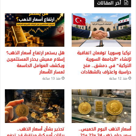
أخر المقالات
تركيا وسوريا توقعان اتفاقية
هل يستمر ارتفاع أسعار الذهب؟
لإنشاء “الجامعة السورية
إسلام مميش يحذر المستثمرين
التركية” في دمشق.. منح
ويكشف العوامل الحاسمة
دراسية واعتراف بالشهادات
لمسار الأسعار
منذ 12 ساعة
منذ 13 ساعة
أسعار الذهب اليوم الخميس..
تحذير بشأن أسعار الذهب..
سعر جرام ذهب 24 و22 و21
بيانات أمريكية مرتقبة قد تدفع