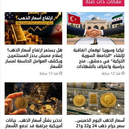
مقالات ذات صلة
تركيا وسوريا توقعان اتفاقية
هل يستمر ارتفاع أسعار الذهب؟
لإنشاء “الجامعة السورية
إسلام مميش يحذر المستثمرين
التركية” في دمشق.. منح
ويكشف العوامل الحاسمة لمسار
دراسية واعتراف بالشهادات
الأسعار
منذ 12 ساعة
منذ 13 ساعة
أسعار الذهب اليوم الخميس..
تحذير بشأن أسعار الذهب.. بيانات
سعر جرام ذهب 24 و22 و21
أمريكية مرتقبة قد تدفع الأسعار