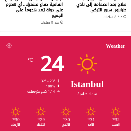
صلاح بعد انضمامه إلى نادي
اتفاقية دفاع مشترك.. أي هجوم
طرابزون سبور التركي
على دولة يُعد هجوماً على
الجميع
منذ 8 ساعات
منذ 9 ساعات
Weather
24
℃
Istanbul
32º - 23º
100%
1.14 كيلومتر/ساعة
سماء صافية
30
29
30
31
32
℃
℃
℃
℃
℃
السبت
الأحد
الأثنين
الثلاثاء
الأربعاء