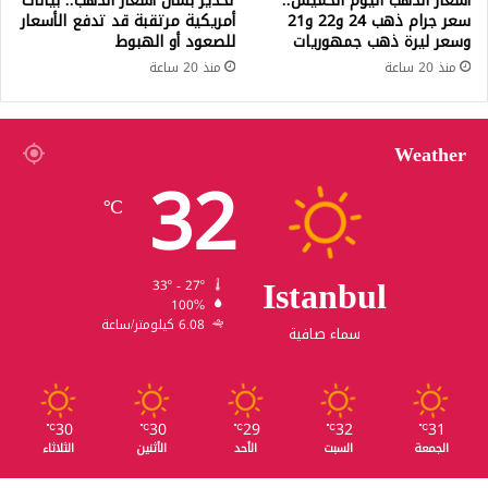
أسعار الذهب اليوم الخميس..
تحذير بشأن أسعار الذهب.. بيانات
سعر جرام ذهب 24 و22 و21
أمريكية مرتقبة قد تدفع الأسعار
وسعر ليرة ذهب جمهوريات
للصعود أو الهبوط
منذ 20 ساعة
منذ 20 ساعة
Weather
32
℃
Istanbul
33º - 27º
100%
6.08 كيلومتر/ساعة
سماء صافية
30
30
29
32
31
℃
℃
℃
℃
℃
الجمعة
السبت
الأحد
الأثنين
الثلاثاء