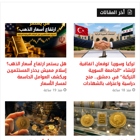
أخر المقالات
تركيا وسوريا توقعان اتفاقية
هل يستمر ارتفاع أسعار الذهب؟
لإنشاء “الجامعة السورية
إسلام مميش يحذر المستثمرين
التركية” في دمشق.. منح
ويكشف العوامل الحاسمة
دراسية واعتراف بالشهادات
لمسار الأسعار
منذ 18 ساعة
منذ 19 ساعة