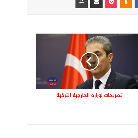
يحات
رة
رجية
كية
تصريحات لوزارة الخارجية التركية