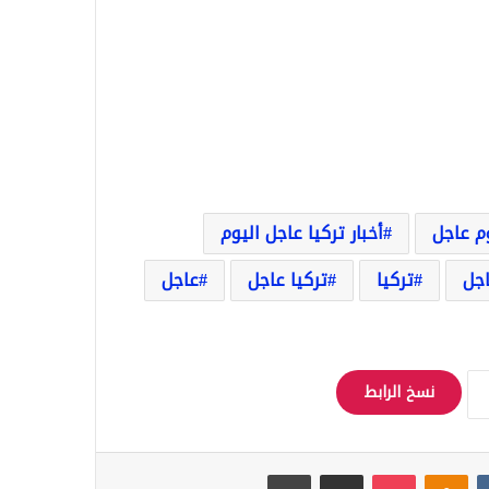
وم عاجل
أخبار تركيا عاجل اليوم
اجل
تركيا
تركيا عاجل
عاجل
نسخ الرابط
Odnoklassniki
‫Pocket
مشاركة عبر البريد
طباعة