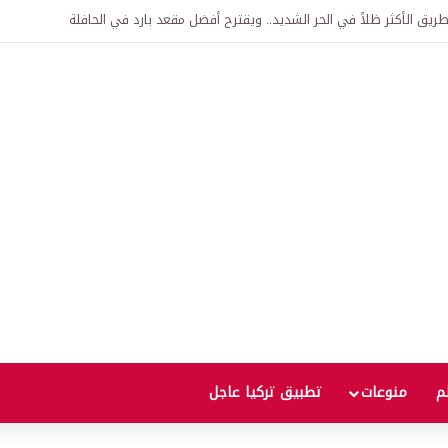
اقية لإنشاء “الجامعة السورية التركية” في دمشق.. منح دراسية واعتراف بالشهادات
لم
منوعات
تطبيق تركيا عاجل