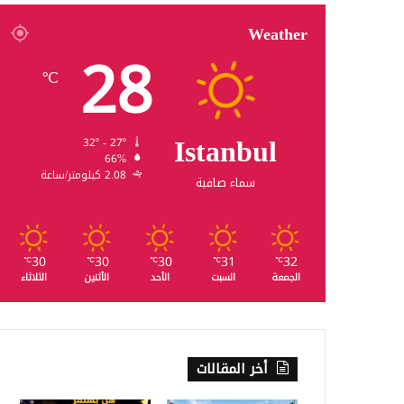
Weather
28
℃
Istanbul
32º - 27º
66%
2.08 كيلومتر/ساعة
سماء صافية
30
30
30
31
32
℃
℃
℃
℃
℃
الجمعة
السبت
الأحد
الأثنين
الثلاثاء
أخر المقالات