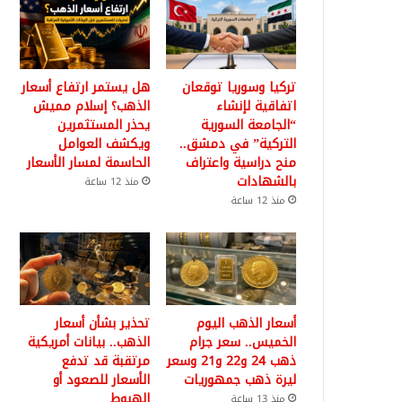
تركيا وسوريا توقعان
هل يستمر ارتفاع أسعار
اتفاقية لإنشاء
الذهب؟ إسلام مميش
“الجامعة السورية
يحذر المستثمرين
التركية” في دمشق..
ويكشف العوامل
منح دراسية واعتراف
الحاسمة لمسار الأسعار
بالشهادات
منذ 12 ساعة
منذ 12 ساعة
أسعار الذهب اليوم
تحذير بشأن أسعار
الخميس.. سعر جرام
الذهب.. بيانات أمريكية
ذهب 24 و22 و21 وسعر
مرتقبة قد تدفع
ليرة ذهب جمهوريات
الأسعار للصعود أو
الهبوط
منذ 13 ساعة