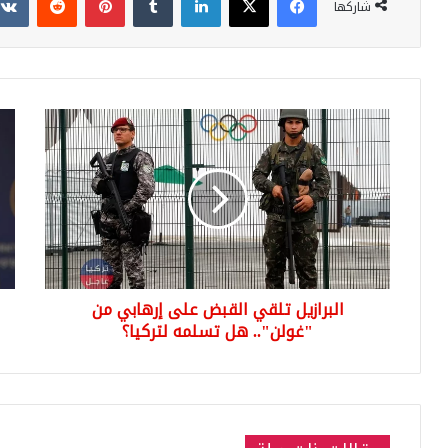
شاركها
البرازيل
تصر
تلقي
لوزا
القبض
الخا
على
التر
إرهابي
من
"غولن"..
هل
تسلمه
البرازيل تلقي القبض على إرهابي من
لتركيا؟
"غولن".. هل تسلمه لتركيا؟