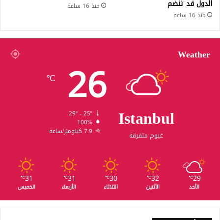
الدول قد تنضم
منذ 16 ساعة
منذ 16 ساعة
Weather
26
℃
Istanbul
29º - 25º
100%
7.9 كيلومتر/ساعة
غيوم متفرقة
31
31
30
32
29
℃
℃
℃
℃
℃
الأحد
الأثنين
الثلاثاء
الأربعاء
الخميس