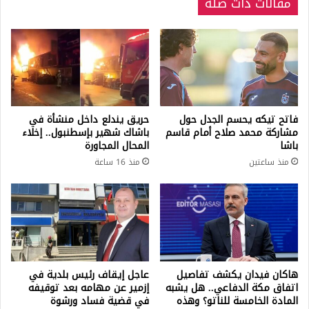
مقالات ذات صلة
فاتح تيكه يحسم الجدل حول
حريق يندلع داخل منشأة في
مشاركة محمد صلاح أمام قاسم
باشاك شهير بإسطنبول.. إخلاء
باشا
المحال المجاورة
منذ ساعتين
منذ 16 ساعة
هاكان فيدان يكشف تفاصيل
عاجل إيقاف رئيس بلدية في
اتفاق مكة الدفاعي.. هل يشبه
إزمير عن مهامه بعد توقيفه
المادة الخامسة للناتو؟ وهذه
في قضية فساد ورشوة