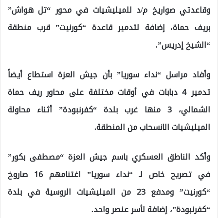
وقاعدتي صواريخ م/د للميليشيات في محور “تل هواش”
بريف حماة، إضافة لتدمير قاعدة “كورنيت” قرب منطقة
“الشيخ إدريس”.
وأفاد مراسل “نداء سوريا” بأن جيش العزة استطاع أيضاً
تدمير 4 دبابات في أوقات مختلفة على محاور ريف حماة
الشمالي، 3 منها غرب بلدة “كفرنبودة” أثناء محاولة
الميليشيات الانسحاب من المنطقة.
وأكد الناطق العسكري باسم جيش العزة “مصطفى بكور”
في تصريح خاص لـ “نداء سوريا” اغتنامهم 16 صاروخ
“كورنيت” ومدفع 23 من الميليشيات الروسية في بلدة
“كفرنبودة”، إضافة لأسر عنصر واحد.