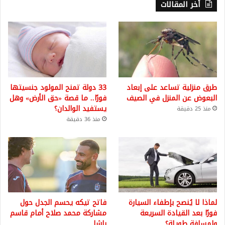
أخر المقالات
طرق منزلية تساعد على إبعاد
33 دولة تمنح المولود جنسيتها
البعوض عن المنزل في الصيف
فورًا.. ما قصة «حق الأرض» وهل
يستفيد الوالدان؟
منذ 25 دقيقة
منذ 36 دقيقة
لماذا لا يُنصح بإطفاء السيارة
فاتح تيكه يحسم الجدل حول
فورًا بعد القيادة السريعة
مشاركة محمد صلاح أمام قاسم
ولمسافة طويلة؟
باشا