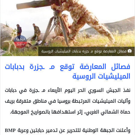
فصائل المعارضة توقع مـ ـجزرة بدبابات الميليشيات الروسية
فصائل المعارضة توقع مـ ـجزرة بدبابات
الميليشيات الروسية
نفذ الجيش السوري الحر اليوم الأربعاء مـ ـجزرة في دبابات
وآليات الميليشيات المرتبطة بروسيا في مناطق متفرقة بريف
حماة الشمالي الغربي، إثر استهدافها بالصواريخ الموجهة.
وأعلنت الجبهة الوطنية للتحرير عن تدمير دبابتين وعربة BMP