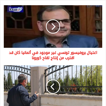
اغتيال
بروفيسور
تونسي
غير
موجود
في
ألمانيا
كان
قد
اغتيال بروفيسور تونسي غير موجود في ألمانيا كان قد
اقترب
من
اقترب من إنتاج لقاح كورونا
إنتاج
لقاح
ولاية
كورونا
تركية
تصدر
قراراً
بمنع
زيارة
المقابر