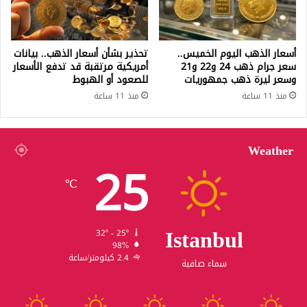
أسعار الذهب اليوم الخميس..
تحذير بشأن أسعار الذهب.. بيانات
سعر جرام ذهب 24 و22 و21
أمريكية مرتقبة قد تدفع الأسعار
وسعر ليرة ذهب جمهوريات
للصعود أو الهبوط
منذ 11 ساعة
منذ 11 ساعة
Weather
25
℃
Istanbul
32º - 25º
98%
2.4 كيلومتر/ساعة
سماء صافية