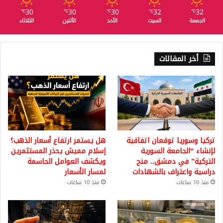
30
30
30
32
32
℃
℃
℃
℃
℃
الجمعة
السبت
الأحد
الأثنين
الثلاثاء
أخر المقالات
تركيا وسوريا توقعان اتفاقية
هل يستمر ارتفاع أسعار الذهب؟
لإنشاء “الجامعة السورية
إسلام مميش يحذر المستثمرين
التركية” في دمشق.. منح
ويكشف العوامل الحاسمة
دراسية واعتراف بالشهادات
لمسار الأسعار
منذ 10 ساعات
منذ 10 ساعات