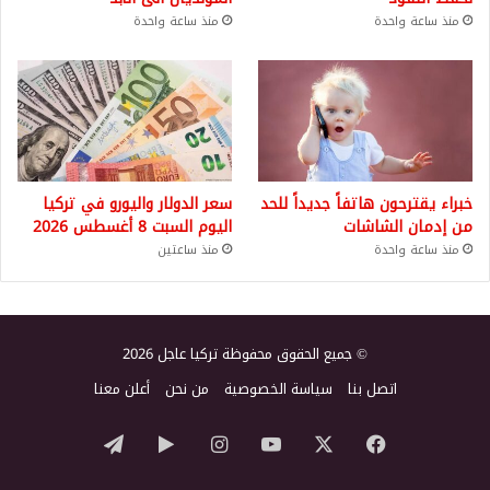
منذ ساعة واحدة
منذ ساعة واحدة
خبراء يقترحون هاتفاً جديداً للحد
سعر الدولار واليورو في تركيا
من إدمان الشاشات
اليوم السبت 8 أغسطس 2026
منذ ساعة واحدة
منذ ساعتين
© جميع الحقوق محفوظة تركيا عاجل 2026
اتصل بنا
سياسة الخصوصية
من نحن
أعلن معنا
‫X
فيسبوك
‫YouTube
انستقرام
‏Google
تيلقرام