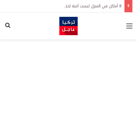
8 أماكن في المنزل ليست آمنة لحفظ النقود
القائمة
اكت