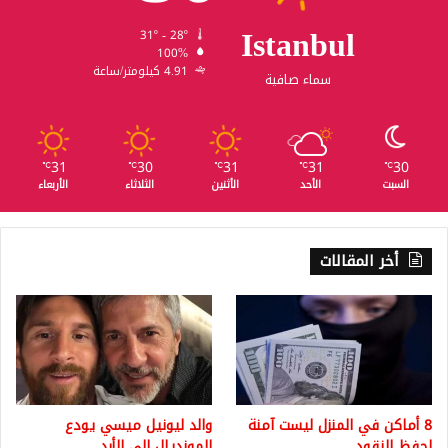
Istanbul
31º - 28º
100%
4.91 كيلومتر/ساعة
سماء صافية
31
30
31
31
30
℃
℃
℃
℃
℃
السبت
الأحد
الأثنين
الثلاثاء
الأربعاء
أخر المقالات
8 أماكن في المنزل ليست آمنة
والد ليونيل ميسي يودع
لحفظ النقود
المونديال الى الأبد