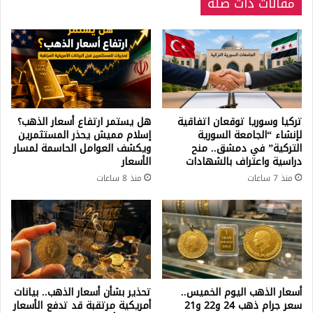
مقالات ذات صلة
تركيا وسوريا توقعان اتفاقية
هل يستمر ارتفاع أسعار الذهب؟
لإنشاء “الجامعة السورية
إسلام مميش يحذر المستثمرين
التركية” في دمشق.. منح
ويكشف العوامل الحاسمة لمسار
دراسية واعتراف بالشهادات
الأسعار
منذ 7 ساعات
منذ 8 ساعات
أسعار الذهب اليوم الخميس..
تحذير بشأن أسعار الذهب.. بيانات
سعر جرام ذهب 24 و22 و21
أمريكية مرتقبة قد تدفع الأسعار