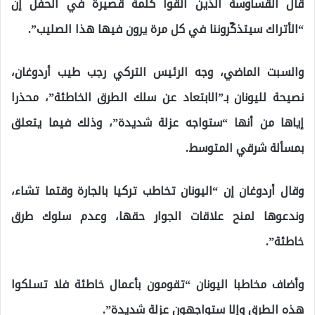
قال القساوسة الذين ألقوا كلمة قصيرة في الحفل إن
“الأتراك سيتذكّروننا في كل مرة يرون فيها هذا الصليب”.
والسبت الماضي، وجه الرئيس التركي رجب طيب أردوغان،
نصيحة لليونان بـ”الابتعاد عن سلك الطرق الخاطئة”، محذرا
إياها من أنها “ستواجه عزلة شديدة”، وذلك فيما يتعلق
بمسألة شرقي المتوسط.
وقال أردوغان إن “اليونان تخاطب تركيا بالجارة وقتما تشاء،
وندعوها لمنح علاقات الجوار حقها، وعدم سلوك طرق
خاطئة”.
وأضاف مخاطبا اليونان “تقومون بأعمال خاطئة فلا تسلكوا
هذه الطرق وإلا ستواجهون عزلة شديدة”.