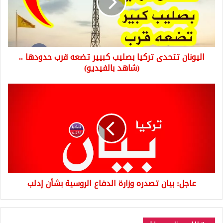
كبيير
تضعه
قرب
حدودها
..
اليونان تتحدى تركيا بصليب كبيير تضعه قرب حدودها ..
(شاهد
بالفيديو)
(شاهد بالفيديو)
عاجل:
بيان
تصدره
وزارة
الدفاع
الروسية
بشأن
إدلب
عاجل: بيان تصدره وزارة الدفاع الروسية بشأن إدلب