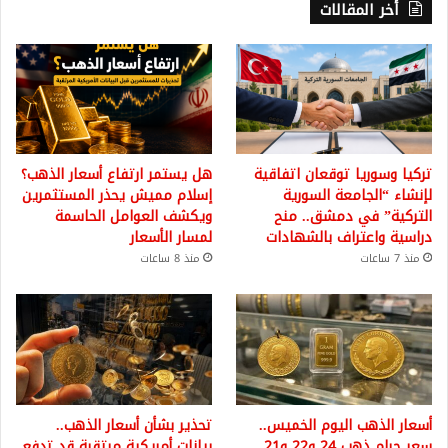
أخر المقالات
تركيا وسوريا توقعان اتفاقية
هل يستمر ارتفاع أسعار الذهب؟
لإنشاء “الجامعة السورية
إسلام مميش يحذر المستثمرين
التركية” في دمشق.. منح
ويكشف العوامل الحاسمة
دراسية واعتراف بالشهادات
لمسار الأسعار
منذ 7 ساعات
منذ 8 ساعات
أسعار الذهب اليوم الخميس..
تحذير بشأن أسعار الذهب..
سعر جرام ذهب 24 و22 و21
بيانات أمريكية مرتقبة قد تدفع