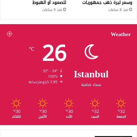
وسعر ليرة ذهب جمهوريات
للصعود أو الهبوط
منذ 8 ساعات
منذ 9 ساعات
Weather
26
℃
Istanbul
32º - 24º
100%
2.85 كيلومتر/ساعة
سماء صافية
30
30
30
32
32
℃
℃
℃
℃
℃
الجمعة
السبت
الأحد
الأثنين
الثلاثاء