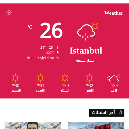
Weather
26
℃
Istanbul
29º - 25º
100%
5.98 كيلومتر/ساعة
أمطار خفيفة
30
31
30
32
29
℃
℃
℃
℃
℃
الأحد
الأثنين
الثلاثاء
الأربعاء
الخميس
أخر المقالات