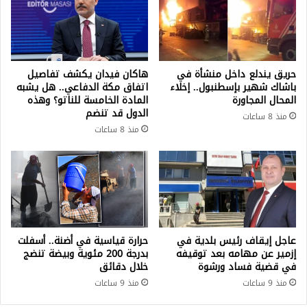
حريق يندلع داخل منشأة في
هاكان فيدان يكشف تفاصيل
باشاك شهير بإسطنبول.. إخلاء
اتفاق مكة الدفاعي.. هل يشبه
المحال المجاورة
المادة الخامسة للناتو؟ وهذه
الدول قد تنضم
منذ 8 ساعات
منذ 8 ساعات
عاجل إيقاف رئيس بلدية في
حرارة قياسية في أضنة.. أسفلت
إزمير عن مهامه بعد توقيفه
بدرجة 200 مئوية وبيضة تنضج
في قضية فساد ورشوة
خلال دقائق
منذ 9 ساعات
منذ 9 ساعات