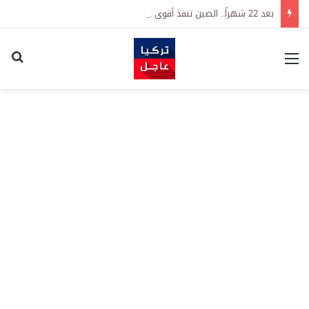
بعد 22 شهراً.. الصين تنفذ أقوى عملية شراء للذهب منذ أكتوبر 2023
القائمة
اكت