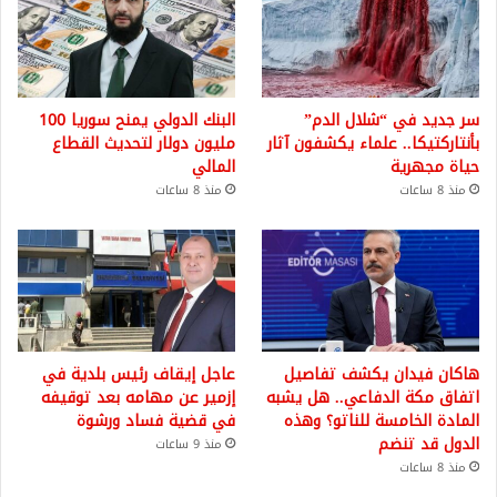
سر جديد في “شلال الدم”
البنك الدولي يمنح سوريا 100
بأنتاركتيكا.. علماء يكشفون آثار
مليون دولار لتحديث القطاع
حياة مجهرية
المالي
منذ 8 ساعات
منذ 8 ساعات
هاكان فيدان يكشف تفاصيل
عاجل إيقاف رئيس بلدية في
اتفاق مكة الدفاعي.. هل يشبه
إزمير عن مهامه بعد توقيفه
المادة الخامسة للناتو؟ وهذه
في قضية فساد ورشوة
الدول قد تنضم
منذ 9 ساعات
منذ 8 ساعات