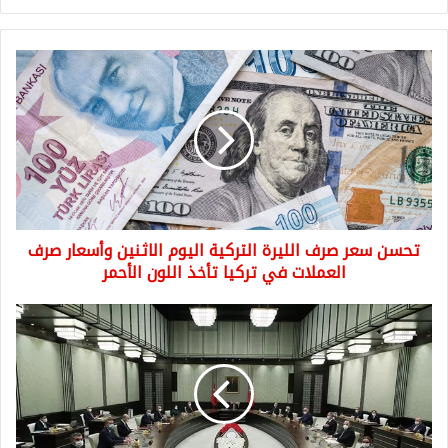
تحسن
سعر
صرف
الليرة
التركية
اليوم
الاثنين
وأسعار
صرف
تحسن سعر صرف الليرة التركية اليوم الاثنين وأسعار صرف
العملات
في
العملات في تركيا تأخذ اللون الأحمر
تركيا
تأخذ
اجتماع
اللون
لمجلس
الأحمر
الوزراء
وتوقعات
برفع
قيود
كثيرة