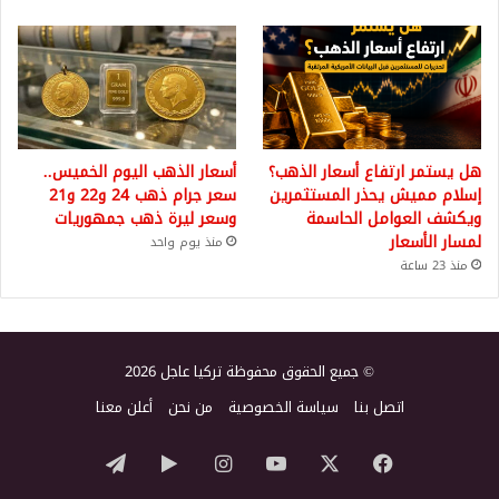
هل يستمر ارتفاع أسعار الذهب؟
أسعار الذهب اليوم الخميس..
إسلام مميش يحذر المستثمرين
سعر جرام ذهب 24 و22 و21
ويكشف العوامل الحاسمة
وسعر ليرة ذهب جمهوريات
لمسار الأسعار
منذ يوم واحد
منذ 23 ساعة
© جميع الحقوق محفوظة تركيا عاجل 2026
اتصل بنا
سياسة الخصوصية
من نحن
أعلن معنا
‫X
فيسبوك
‫YouTube
انستقرام
‏Google
تيلقرام