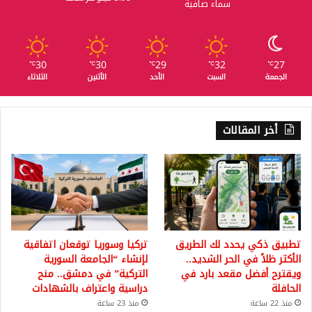
سماء صافية
30
30
29
32
27
℃
℃
℃
℃
℃
الجمعة
السبت
الأحد
الأثنين
الثلاثاء
أخر المقالات
تطبيق ذكي يحدد لك الطريق
تركيا وسوريا توقعان اتفاقية
الأكثر ظلاً في الحر الشديد..
لإنشاء “الجامعة السورية
ويقترح أفضل مقعد بارد في
التركية” في دمشق.. منح
الحافلة
دراسية واعتراف بالشهادات
منذ 22 ساعة
منذ 23 ساعة