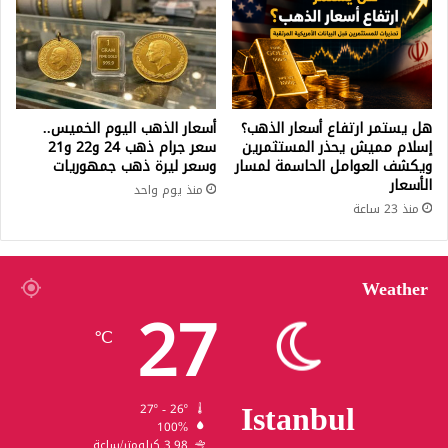
هل يستمر ارتفاع أسعار الذهب؟
أسعار الذهب اليوم الخميس..
إسلام مميش يحذر المستثمرين
سعر جرام ذهب 24 و22 و21
ويكشف العوامل الحاسمة لمسار
وسعر ليرة ذهب جمهوريات
الأسعار
منذ يوم واحد
منذ 23 ساعة
Weather
27
℃
Istanbul
27º - 26º
100%
3.98 كيلومتر/ساعة