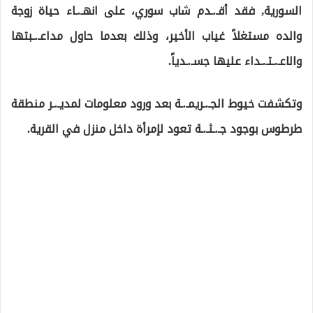
السورية, فقد أقـ.ـدم شاب سوري، على انهـ.ـاء حياة زوجة
والده مستغلاً غياب الأخير، وذلك بعدما حاول مداعـ.ـبتها
والاعـ.ـتـ.ـداء عليها جسـ.ـدياً.
وتكشفت خيوط الجـ.ـريمـ.ـة بعد ورود معلومات لمديـ.ـر منطقة
طرطوس بوجود جـ.ـثـ.ـة تعود لإمرأة داخل منزل في القرية.