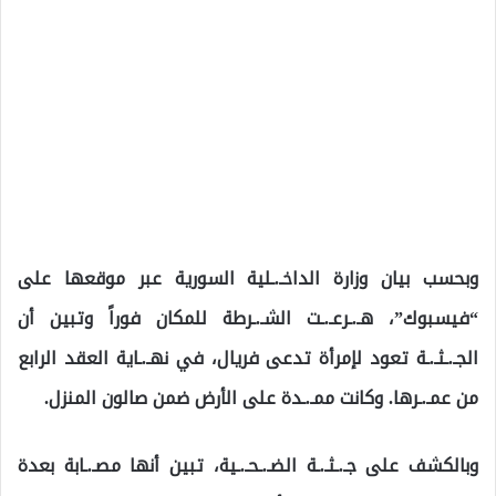
وبحسب بيان وزارة الداخـ.ـلية السورية عبر موقعها على
“فيسبوك”، هـ.ـرعـ.ـت الشـ.ـرطة للمكان فوراً وتبين أن
الجـ.ـثـ.ـة تعود لإمرأة تدعى فريال، في نهـ.ـاية العقد الرابع
من عمـ.ـرها. وكانت ممـ.ـدة على الأرض ضمن صالون المنزل.
وبالكشف على جـ.ـثـ.ـة الضـ.ـحـ.ـية، تبين أنها مصـ.ـابة بعدة