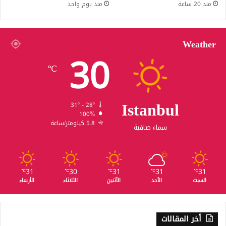
منذ 20 ساعة
منذ يوم واحد
Weather
30
℃
Istanbul
31º - 28º
100%
5.8 كيلومتر/ساعة
سماء صافية
31
30
31
31
31
℃
℃
℃
℃
℃
السبت
الأحد
الأثنين
الثلاثاء
الأربعاء
أخر المقالات