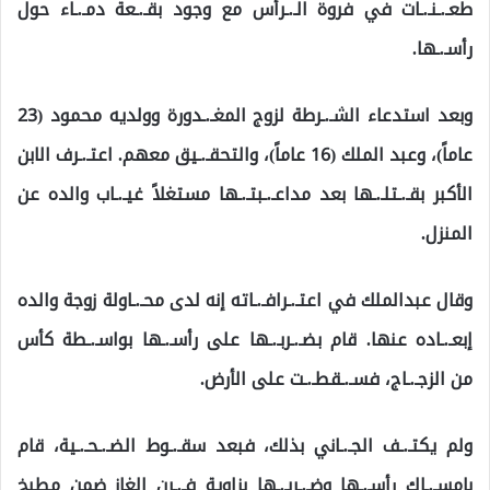
طعـ.ـنـ.ـات في فروة الـ.ـرأس مع وجود بقـ.ـعة دمـ.ـاء حول
رأسـ.ـها.
وبعد استدعاء الشـ.ـرطة لزوج المغـ.ـدورة وولديه محمود (23
عاماً)، وعبد الملك (16 عاماً)، والتحقـ.ـيق معهم. اعتـ.ـرف الابن
الأكبر بقـ.ـتلـ.ـها بعد مداعـ.ـبتـ.ـها مستغلاً غيـ.ـاب والده عن
المنزل.
وقال عبدالملك في اعتـ.ـرافـ.ـاته إنه لدى محـ.ـاولة زوجة والده
إبعـ.ـاده عنها. قام بضـ.ـربـ.ـها على رأسـ.ـها بواسـ.ـطة كأس
من الزجـ.ـاج، فسـ.ـقطـ.ـت على الأرض.
ولم يكتـ.ـف الجـ.ـاني بذلك، فبعد سقـ.ـوط الضـ.ـحـ.ـية، قام
بإمسـ.ـاك رأسـ.ـها وضـ.ـربـ.ـها بزاوية فـ.ـرن الغاز ضمن مطبخ