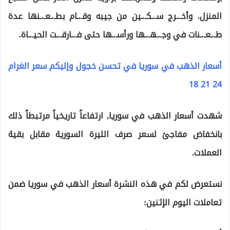
المنزل. وأخـ.ـرج سـ.ـكـ.ـين من جيبه وقـ.ـام بطـ.ـعـ.ـنها عدة
طـ.ـعـ.ـنات في وجـ.ـهـ.ـها ورأسـ.ـها حتى فـ.ـارقـ.ـت الحيـ.ـاة.
أسعار الذهب في سوريا في تحسن خجول وإليكم سعر الغرام
24 21 18
شهدت أسعار الذهب في سوريا, ارتفاعاً تاريخياً مرتبطاً ذلك
بانخفاض مفاجئ لسعر صرف الليرة السورية مقابل بقية
العملات.
نستعرض لكم في هذه النشرة أسعار الذهب في سوريا ضمن
تعاملات اليوم الإثنين: