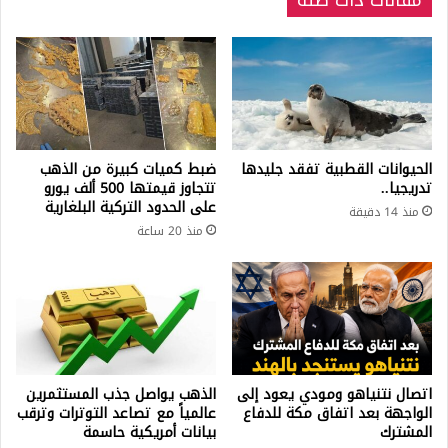
مقالات ذات صلة
الحيوانات القطبية تفقد جليدها
ضبط كميات كبيرة من الذهب
تدريجيا..
تتجاوز قيمتها 500 ألف يورو
على الحدود التركية البلغارية
منذ 14 دقيقة
منذ 20 ساعة
اتصال نتنياهو ومودي يعود إلى
الذهب يواصل جذب المستثمرين
الواجهة بعد اتفاق مكة للدفاع
عالمياً مع تصاعد التوترات وترقب
المشترك
بيانات أمريكية حاسمة