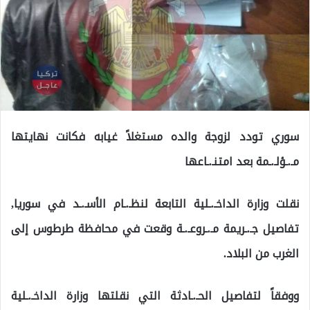
سوري تودد لزوجة والده مستغلاً غيابه فكانت نهايتها
مـ.ـؤلـ.ـمة بعد امتنـ.ـاعها
نقلت وزارة الداخـ.ـلية التابعة لنظـ.ـام الأسـ.ـد في سوريا,
تفاصيل جـ.ـريمة مـ.ـروعـ.ـة وقعت في محافظة طرطوس إلى
الغرب من البلاد.
ووفقاً لتفاصيل الحـ.ـادثة التي نقلتها وزارة الداخـ.ـلية