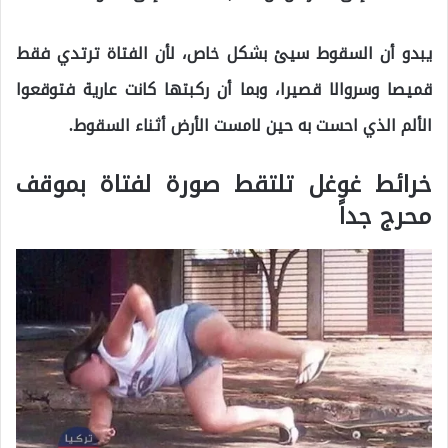
يبدو أن السقوط سيئ بشكل خاص، لأن الفتاة ترتدي فقط
قميصا وسروالا قصيرا، وبما أن ركبتها كانت عارية فتوقعوا
الألم الذي احست به حين لامست الأرض أثناء السقوط.
خرائط غوغل تلتقط صورة لفتاة بموقف
محرج جداً