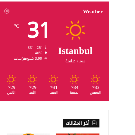
Weather
31
℃
Istanbul
33º - 25º
40%
3.99 كيلومتر/ساعة
سماء صافية
29
29
31
34
33
℃
℃
℃
℃
℃
الخميس
الجمعة
السبت
الأحد
الأثنين
أخر المقالات