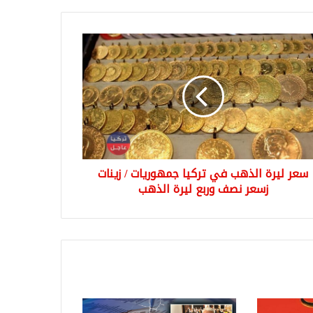
ر
ة
هب
ا
وريات
ات
ر
سعر ليرة الذهب في تركيا جمهوريات / زينات
ف
ع
زسعر نصف وربع ليرة الذهب
ة
هب