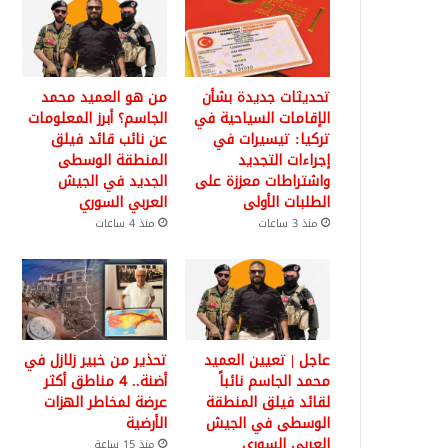
تحديثات جديدة بشأن
من هو العميد محمد
الإقامات السياحية في
الجاسم؟ أبرز المعلومات
تركيا: تيسيرات في
عن نائب قائد فيلق
إجراءات التجديد
المنطقة الوسطى
واشتراطات معززة على
الجديد في الجيش
الطلبات الأولى
العربي السوري
منذ 3 ساعات
منذ 4 ساعات
عاجل | تعيين العميد
تحذير من خبير زلازل في
محمد الجاسم نائباً
أضنة.. 4 مناطق أكثر
لقائد فيلق المنطقة
عرضة لمخاطر الهزات
الوسطى في الجيش
الأرضية
العربي السوري
منذ 15 ساعة