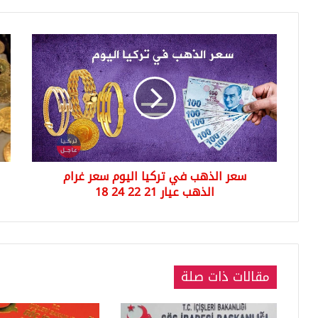
سعر
سع
الذهب
لير
في
الذ
تركيا
في
اليوم
تركي
سعر
جمه
غرام
/
الذهب
زين
عيار
زسع
سعر الذهب في تركيا اليوم سعر غرام
21
نص
22
الذهب عيار 21 22 24 18
ورب
24
لير
18
الذ
مقالات ذات صلة