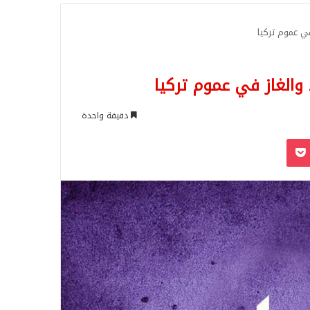
للبحث
في عموم تركيا
 والغاز في عموم تركيا
دقيقة واحدة
‫Pocket
Odnoklassn