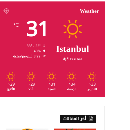
Weather
31
℃
Istanbul
33º - 25º
40%
3.99 كيلومتر/ساعة
سماء صافية
29
29
31
34
33
℃
℃
℃
℃
℃
الخميس
الجمعة
السبت
الأحد
الأثنين
أخر المقالات