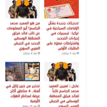
تحديثات جديدة بشأن
من هو العميد محمد
الإقامات السياحية في
الجاسم؟ أبرز المعلومات
تركيا: تيسيرات في
عن نائب قائد فيلق
إجراءات التجديد
المنطقة الوسطى
واشتراطات معززة على
الجديد في الجيش
الطلبات الأولى
العربي السوري
منذ 3 ساعات
منذ 4 ساعات
عاجل | تعيين العميد
تحذير من خبير زلازل في
محمد الجاسم نائباً
أضنة.. 4 مناطق أكثر
لقائد فيلق المنطقة
عرضة لمخاطر الهزات
الوسطى في الجيش
الأرضية
العربي السوري
منذ 15 ساعة