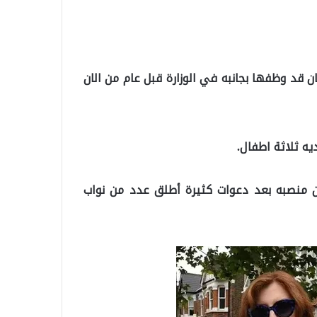
كولادانجيلو” البالغة من العمر 43 عاماً, كان قد وظفها بجانبه في الوزارة قبل عام من الان
 من منصبه بعد دعوات كثيرة أطلق عدد من نواب