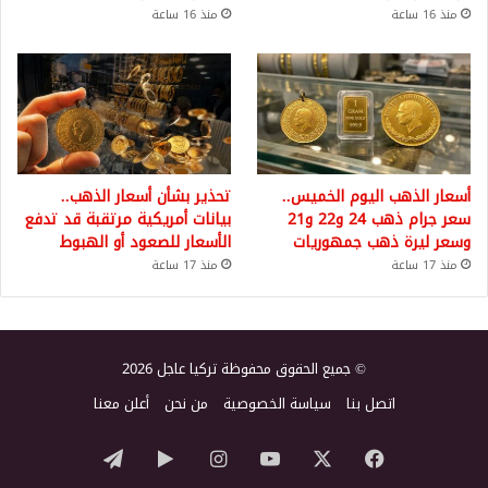
منذ 16 ساعة
منذ 16 ساعة
أسعار الذهب اليوم الخميس..
تحذير بشأن أسعار الذهب..
سعر جرام ذهب 24 و22 و21
بيانات أمريكية مرتقبة قد تدفع
وسعر ليرة ذهب جمهوريات
الأسعار للصعود أو الهبوط
منذ 17 ساعة
منذ 17 ساعة
© جميع الحقوق محفوظة تركيا عاجل 2026
اتصل بنا
سياسة الخصوصية
من نحن
أعلن معنا
‫X
فيسبوك
‫YouTube
انستقرام
‏Google
تيلقرام