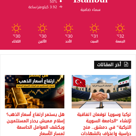
50%
3.92 كيلومتر/ساعة
سماء صافية
30
30
30
31
32
℃
℃
℃
℃
℃
الجمعة
السبت
الأحد
الأثنين
الثلاثاء
أخر المقالات
تركيا وسوريا توقعان اتفاقية
هل يستمر ارتفاع أسعار الذهب؟
لإنشاء “الجامعة السورية
إسلام مميش يحذر المستثمرين
التركية” في دمشق.. منح
ويكشف العوامل الحاسمة
دراسية واعتراف بالشهادات
لمسار الأسعار