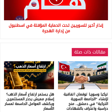
المؤقتة
في
اسطنبول
من
إنذار أخير للسوريين تحت الحماية المؤقتة في اسطنبول
إدارة
الهجرة
من إدارة الهجرة
مقالات ذات صلة
تركيا وسوريا توقعان اتفاقية
هل يستمر ارتفاع أسعار الذهب؟
لإنشاء “الجامعة السورية
إسلام مميش يحذر المستثمرين
التركية” في دمشق.. منح
ويكشف العوامل الحاسمة لمسار
دراسية واعتراف بالشهادات
الأسعار