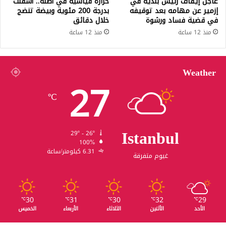
عاجل إيقاف رئيس بلدية في
حرارة قياسية في أضنة.. أسفلت
إزمير عن مهامه بعد توقيفه
بدرجة 200 مئوية وبيضة تنضج
في قضية فساد ورشوة
خلال دقائق
منذ 12 ساعة
منذ 12 ساعة
Weather
27
℃
Istanbul
29º - 26º
100%
6.31 كيلومتر/ساعة
غيوم متفرقة
30
31
30
32
29
℃
℃
℃
℃
℃
الأحد
الأثنين
الثلاثاء
الأربعاء
الخميس