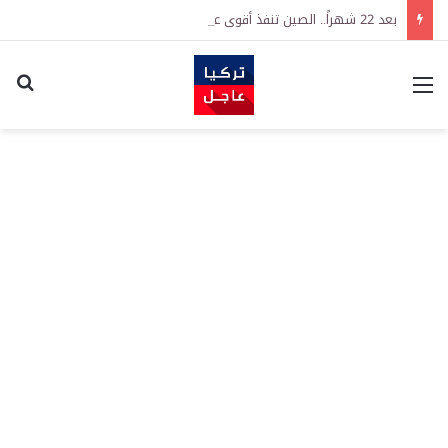
بعد 22 شهراً.. الصين تنفذ أقوى عملية شراء للذهب منذ أكتوبر 2023
القائمة
اكت