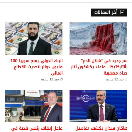
أخر المقالات
سر جديد في “شلال الدم”
البنك الدولي يمنح سوريا 100
بأنتاركتيكا.. علماء يكشفون آثار
مليون دولار لتحديث القطاع
حياة مجهرية
المالي
منذ 12 ساعة
منذ 12 ساعة
هاكان فيدان يكشف تفاصيل
عاجل إيقاف رئيس بلدية في