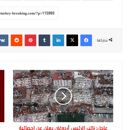
فيسبوك
‫X
لينكدإن
بينتيريست
شاركها
عاجل:
عاج
نائب
أخر
الرئيس
احص
أردوغان
لعد
يعلن
ضحا
عن
زلزا
احصائية
تركي
جديدة
الم
للضحايا
من
عاجل: نائب الرئيس أردوغان يعلن عن احصائية
والجرحى
منظ