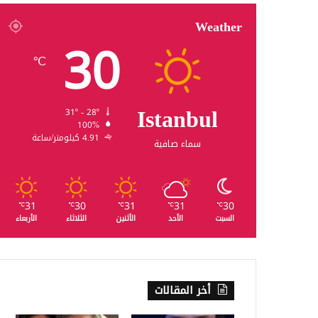
Weather
30
℃
Istanbul
31º - 28º
100%
4.91 كيلومتر/ساعة
سماء صافية
31
30
31
31
30
℃
℃
℃
℃
℃
السبت
الأحد
الأثنين
الثلاثاء
الأربعاء
أخر المقالات