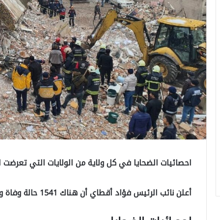
احصائيات الضحايا في كل ولاية من الولايات التي تعرضت لل
أعلن نائب الرئيس فؤاد أقطاي أن هناك 1541 حالة وفاة وإجمالاً 9 آلاف و 733 جريح و 3471 مبنى مدمر.