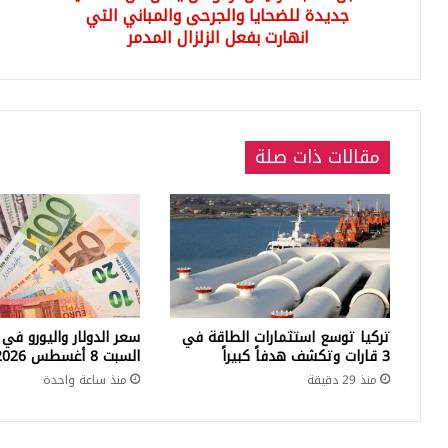
والمباني
جديدة للضحايا والجرحى والمباني التي
الك
التي
وال
انهارت بفعل الزلزال المدمر
انهارت
بفعل
الزلزال
المدمر
مقالات ذات صلة
تركيا توسع استثمارات الطاقة في
سعر الدولار واليورو في 
3 قارات وتكشف هدفاً كبيراً
السبت 8 أغسطس 2026
منذ 29 دقيقة
منذ ساعة واحدة