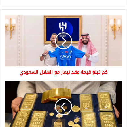
كم
تبلغ
قيمة
عقد
نيمار
مع
الهلال
السعودي
كم تبلغ قيمة عقد نيمار مع الهلال السعودي
صدمة
لمستثمري
الذهب..
انخفض
سعر
الأونصة
إلى
ما