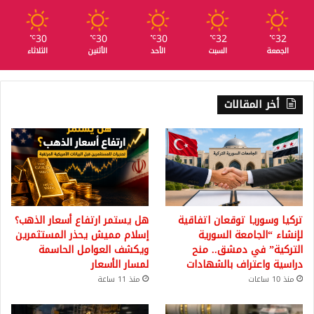
30
30
30
32
32
℃
℃
℃
℃
℃
الجمعة
السبت
الأحد
الأثنين
الثلاثاء
أخر المقالات
تركيا وسوريا توقعان اتفاقية
هل يستمر ارتفاع أسعار الذهب؟
لإنشاء “الجامعة السورية
إسلام مميش يحذر المستثمرين
التركية” في دمشق.. منح
ويكشف العوامل الحاسمة
دراسية واعتراف بالشهادات
لمسار الأسعار
منذ 10 ساعات
منذ 11 ساعة