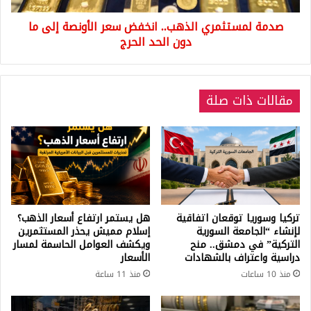
دون
صدمة لمستثمري الذهب.. انخفض سعر الأونصة إلى ما
الحد
الحرج
دون الحد الحرج
مقالات ذات صلة
تركيا وسوريا توقعان اتفاقية
هل يستمر ارتفاع أسعار الذهب؟
لإنشاء “الجامعة السورية
إسلام مميش يحذر المستثمرين
التركية” في دمشق.. منح
ويكشف العوامل الحاسمة لمسار
دراسية واعتراف بالشهادات
الأسعار
منذ 10 ساعات
منذ 11 ساعة