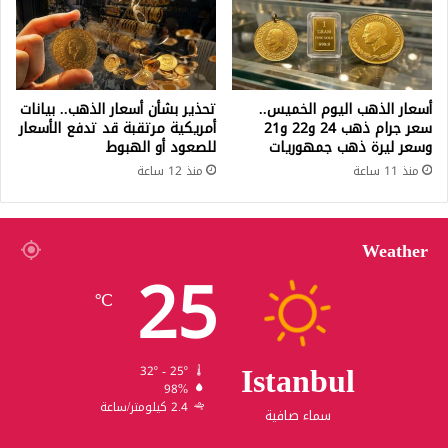
أسعار الذهب اليوم الخميس..
تحذير بشأن أسعار الذهب.. بيانات
سعر جرام ذهب 24 و22 و21
أمريكية مرتقبة قد تدفع الأسعار
وسعر ليرة ذهب جمهوريات
للصعود أو الهبوط
منذ 11 ساعة
منذ 12 ساعة
Weather
25
℃
Istanbul
32º - 25º
98%
2.4 كيلومتر/ساعة
سماء صافية