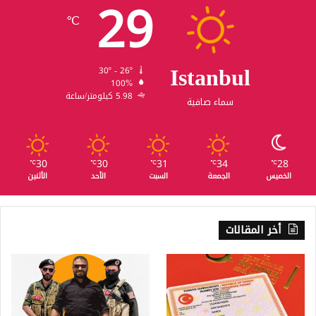
29
℃
Istanbul
30º - 26º
100%
5.98 كيلومتر/ساعة
سماء صافية
30
30
31
34
28
℃
℃
℃
℃
℃
الخميس
الجمعة
السبت
الأحد
الأثنين
أخر المقالات