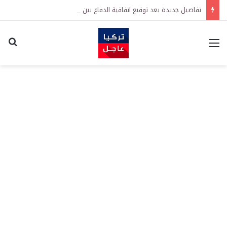
تفاصيل جديدة بعد توقيع اتفاقية الدفاع بين تركيا والسعودية وباكستان.. ما الهدف من التحالف الثلاثي؟
القائمة
اكت