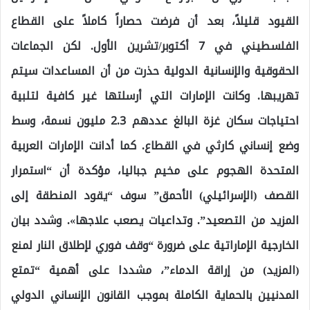
القيود قليلاً، بعد أن فرضت حصاراً كاملاً على القطاع
الفلسطيني في 7 أكتوبر/تشرين الأول. لكن الجماعات
الحقوقية والإنسانية الدولية حذرت من أن المساعدات سيتم
تهريبها. وكانت الإمارات التي أرسلتها غير كافية لتلبية
احتياجات سكان غزة البالغ عددهم 2.3 مليون نسمة، وسط
وضع إنساني كارثي في ​​القطاع. كما أدانت الإمارات العربية
المتحدة الهجوم على مخيم جباليا، مؤكدة أن “استمرار
القصف (الإسرائيلي) الأحمق” سوف “يقود المنطقة إلى
المزيد من التصعيد”. وتداعيات يصعب علاجها». وشدد بيان
الخارجية الإماراتية على ضرورة “وقف فوري لإطلاق النار لمنع
(المزيد) من إراقة الدماء”، مشددا على أهمية “تمتع
المدنيين بالحماية الكاملة بموجب القانون الإنساني الدولي