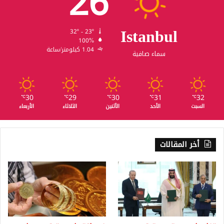
26
Istanbul
32º - 23º
100%
1.04 كيلومتر/ساعة
سماء صافية
30
29
30
31
32
℃
℃
℃
℃
℃
السبت
الأحد
الأثنين
الثلاثاء
الأربعاء
أخر المقالات