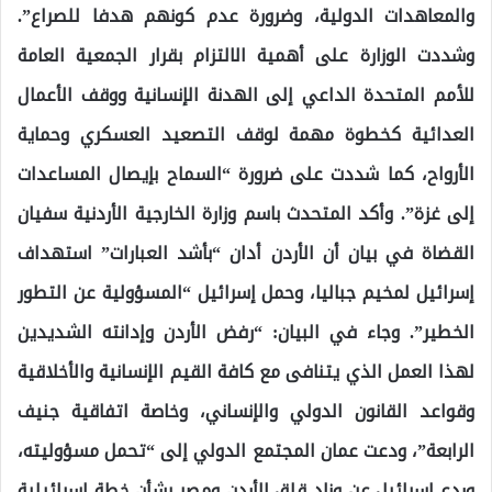
والمعاهدات الدولية، وضرورة عدم كونهم هدفا للصراع”.
وشددت الوزارة على أهمية الالتزام بقرار الجمعية العامة
للأمم المتحدة الداعي إلى الهدنة الإنسانية ووقف الأعمال
العدائية كخطوة مهمة لوقف التصعيد العسكري وحماية
الأرواح، كما شددت على ضرورة “السماح بإيصال المساعدات
إلى غزة”. وأكد المتحدث باسم وزارة الخارجية الأردنية سفيان
القضاة في بيان أن الأردن أدان “بأشد العبارات” استهداف
إسرائيل لمخيم جباليا، وحمل إسرائيل “المسؤولية عن التطور
الخطير”. وجاء في البيان: “رفض الأردن وإدانته الشديدين
لهذا العمل الذي يتنافى مع كافة القيم الإنسانية والأخلاقية
وقواعد القانون الدولي والإنساني، وخاصة اتفاقية جنيف
الرابعة”، ودعت عمان المجتمع الدولي إلى “تحمل مسؤوليته،
وردع إسرائيل عن وزاد قلق الأردن ومصر بشأن خطة إسرائيلية