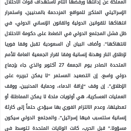
المملكة عن إدانتها ورفضها التام لاستهداف قوات الاحتلال
الإسرائيلي المتكرر للمواقع المزدحمة بالمدنيين، واستمرار
انتهاكها للقوانين الدولية والقانون الإنساني الدولي، في
ظل فشل المجتمع الدولي في الضغط على حكومة الاحتلال
لانتهاكها”. وأضاف البيان أن السعودية تقبل وقفا فوريا
لإطلاق النار وهدنة إنسانية وفقا لقرار الجمعية العامة للأمم
المتحدة الصادر يوم الجمعة 27 أكتوبر والذي جاء بإجماع
دولي واسع. إن التصعيد المستمر “لا يمكن تبريره على
الإطلاق”. إن وقف “إراقة الدماء، وحماية المدنيين، ووقف
العمليات العسكرية، هي أولويات ملحة لا يمكن المماطلة أو
تعطيلها، وعدم الالتزام الفوري بها سيؤدي حتماً إلى كارثة
إنسانية ستتسبب فيها إسرائيل”. والمجتمع الدولي سيكون
مسؤولا.” قبل الحرب، كانت الولايات المتحدة تتوسط في