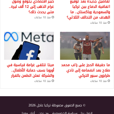
تفاصيل جديدة بعد توقيع
خبير اقتصادي يتوقع وصول
اتفاقية الدفاع بين تركيا
غرام الذهب إلى 12 ألف ليرة..
والسعودية وباكستان.. ما
متى يحدث ذلك؟
الهدف من التحالف الثلاثي؟
منذ 10 ساعات
منذ 10 ساعات
ما حقيقة الحجز على راتب محمد
ميتا تتلقى غرامة قياسية في
صلاح بعد انضمامه إلى نادي
أوروبا بسبب حماية الأطفال..
طرابزون سبور التركي
والشركة تعلن الطعن بالقرار
منذ 10 ساعات
منذ 10 ساعات
© جميع الحقوق محفوظة تركيا عاجل 2026
اتصل بنا
سياسة الخصوصية
من نحن
أعلن معنا