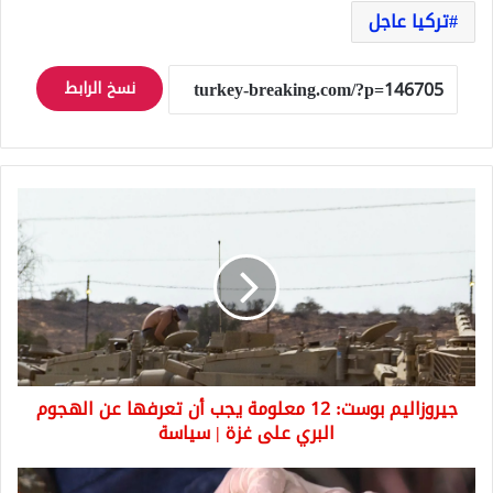
تركيا عاجل
نسخ الرابط
جيروزاليم
بوست:
12
معلومة
يجب
أن
تعرفها
عن
الهجوم
جيروزاليم بوست: 12 معلومة يجب أن تعرفها عن الهجوم
البري
على
البري على غزة | سياسة
غزة
|
إبداع