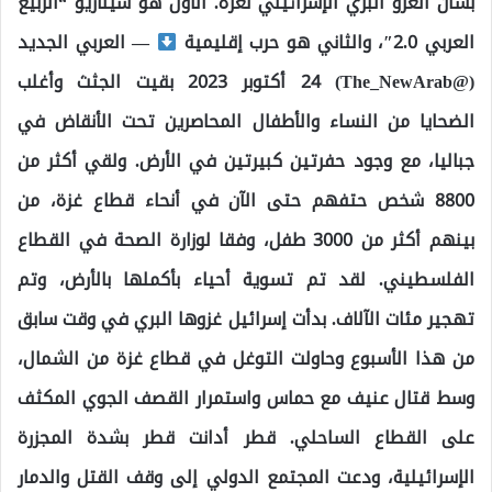
بشأن الغزو البري الإسرائيلي لغزة. الأول هو سيناريو “الربيع
العربي 2.0″، والثاني هو حرب إقليمية
— العربي الجديد
(@The_NewArab) 24 أكتوبر 2023 بقيت الجثث وأغلب
الضحايا من النساء والأطفال المحاصرين تحت الأنقاض في
جباليا، مع وجود حفرتين كبيرتين في الأرض. ولقي أكثر من
8800 شخص حتفهم حتى الآن في أنحاء قطاع غزة، من
بينهم أكثر من 3000 طفل، وفقا لوزارة الصحة في القطاع
الفلسطيني. لقد تم تسوية أحياء بأكملها بالأرض، وتم
تهجير مئات الآلاف. بدأت إسرائيل غزوها البري في وقت سابق
من هذا الأسبوع وحاولت التوغل في قطاع غزة من الشمال،
وسط قتال عنيف مع حماس واستمرار القصف الجوي المكثف
على القطاع الساحلي. قطر أدانت قطر بشدة المجزرة
الإسرائيلية، ودعت المجتمع الدولي إلى وقف القتل والدمار