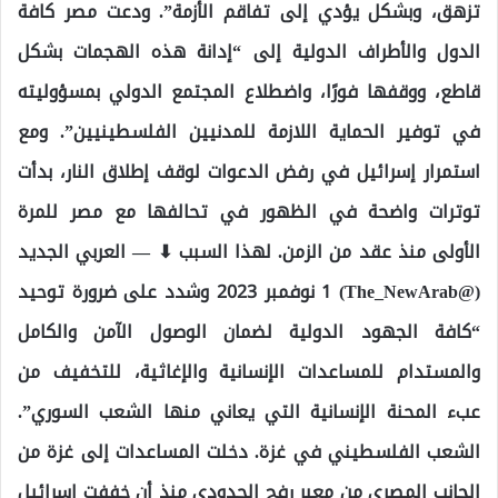
تزهق، وبشكل يؤدي إلى تفاقم الأزمة”. ودعت مصر كافة
الدول والأطراف الدولية إلى “إدانة هذه الهجمات بشكل
قاطع، ووقفها فورًا، واضطلاع المجتمع الدولي بمسؤوليته
في توفير الحماية اللازمة للمدنيين الفلسطينيين”. ومع
استمرار إسرائيل في رفض الدعوات لوقف إطلاق النار، بدأت
توترات واضحة في الظهور في تحالفها مع مصر للمرة
الأولى منذ عقد من الزمن. لهذا السبب ⬇ — العربي الجديد
(@The_NewArab) 1 نوفمبر 2023 وشدد على ضرورة توحيد
“كافة الجهود الدولية لضمان الوصول الآمن والكامل
والمستدام للمساعدات الإنسانية والإغاثية، للتخفيف من
عبء المحنة الإنسانية التي يعاني منها الشعب السوري”.
الشعب الفلسطيني في غزة. دخلت المساعدات إلى غزة من
الجانب المصري من معبر رفح الحدودي منذ أن خففت إسرائيل