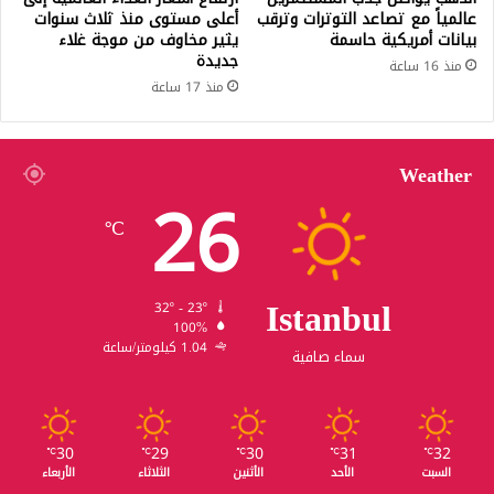
عالمياً مع تصاعد التوترات وترقب
أعلى مستوى منذ ثلاث سنوات
بيانات أمريكية حاسمة
يثير مخاوف من موجة غلاء
جديدة
منذ 16 ساعة
منذ 17 ساعة
Weather
26
℃
Istanbul
32º - 23º
100%
1.04 كيلومتر/ساعة
سماء صافية
30
29
30
31
32
℃
℃
℃
℃
℃
السبت
الأحد
الأثنين
الثلاثاء
الأربعاء