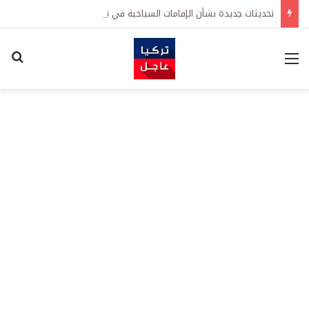
تحديثات جديدة بشأن الإقامات السياحية في تركيا: تيسيرات في إجراءات التجديد واشتراطات معززة على الطلبات الأولى
القائمة
اكت