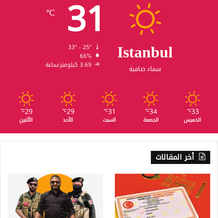
31
℃
Istanbul
33º - 25º
66%
3.69 كيلومتر/ساعة
سماء صافية
29
29
31
34
33
℃
℃
℃
℃
℃
الخميس
الجمعة
السبت
الأحد
الأثنين
أخر المقالات