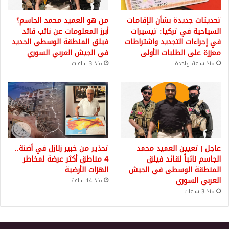
تحديثات جديدة بشأن الإقامات
من هو العميد محمد الجاسم؟
السياحية في تركيا: تيسيرات
أبرز المعلومات عن نائب قائد
في إجراءات التجديد واشتراطات
فيلق المنطقة الوسطى الجديد
معززة على الطلبات الأولى
في الجيش العربي السوري
منذ ساعة واحدة
منذ 3 ساعات
عاجل | تعيين العميد محمد
تحذير من خبير زلازل في أضنة..
الجاسم نائباً لقائد فيلق
4 مناطق أكثر عرضة لمخاطر
المنطقة الوسطى في الجيش
الهزات الأرضية
العربي السوري
منذ 14 ساعة
منذ 3 ساعات