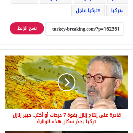
تركيا
تركيا عاجل
نسخ الرابط
قادرة
على
إنتاج
زلازل
بقوة
7
درجات
أو
أكثر..
قادرة على إنتاج زلازل بقوة 7 درجات أو أكثر.. خبير زلازل
خبير
زلازل
تركيا يحذر سكان هذه الولاية
تركيا