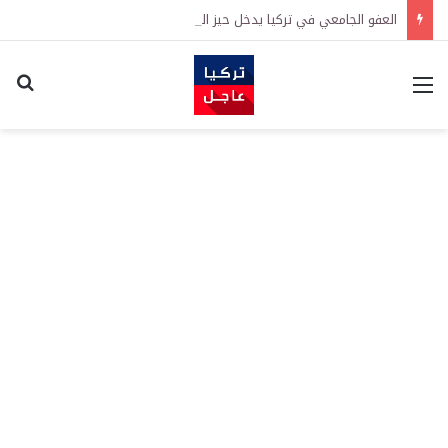
العفو الجامعي في تركيا يدخل حيز التنفيذ رسمياً
القائمة
اكت