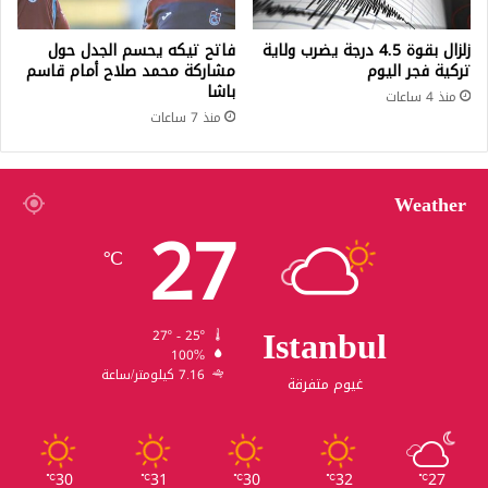
زلزال بقوة 4.5 درجة يضرب ولاية
فاتح تيكه يحسم الجدل حول
تركية فجر اليوم
مشاركة محمد صلاح أمام قاسم
باشا
منذ 4 ساعات
منذ 7 ساعات
Weather
27
℃
Istanbul
27º - 25º
100%
7.16 كيلومتر/ساعة
غيوم متفرقة
30
31
30
32
27
℃
℃
℃
℃
℃