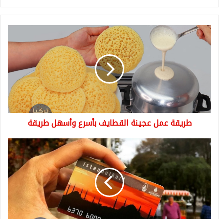
طريقة
عمل
عجينة
القطايف
بأسرع
وأسهل
طريقة
طريقة عمل عجينة القطايف بأسرع وأسهل طريقة
كيفية
استخراج
بطاقة
المواصلات
في
إسطنبول