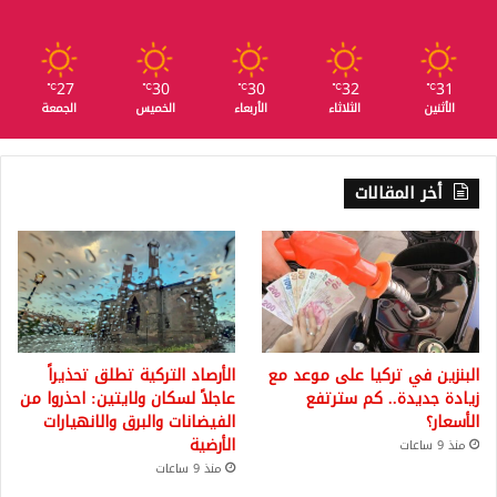
27
30
30
32
31
℃
℃
℃
℃
℃
الأثنين
الثلاثاء
الأربعاء
الخميس
الجمعة
أخر المقالات
البنزين في تركيا على موعد مع
الأرصاد التركية تطلق تحذيراً
زيادة جديدة.. كم سترتفع
عاجلاً لسكان ولايتين: احذروا من
الأسعار؟
الفيضانات والبرق والانهيارات
الأرضية
منذ 9 ساعات
منذ 9 ساعات