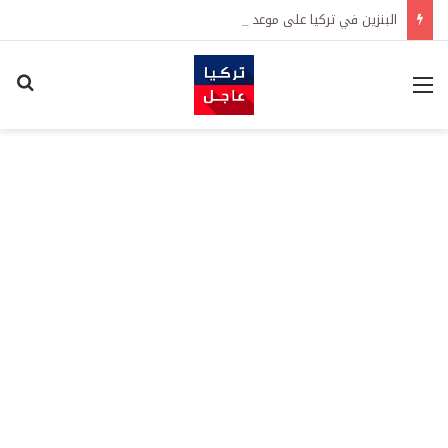
البنزين في تركيا على موعد مع زيادة جديدة.. كم سترتفع الأسعار؟
القائمة
اكت