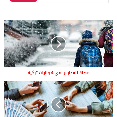
عطلة
للمدارس
في
4
ولايات
تركية
عطلة للمدارس في 4 ولايات تركية
خبر
غير
سار
لمستخدمي
الهواتف
المحمولة
في