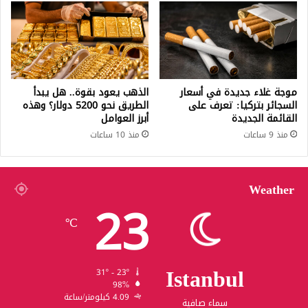
موجة غلاء جديدة في أسعار
الذهب يعود بقوة.. هل يبدأ
السجائر بتركيا: تعرف على
الطريق نحو 5200 دولار؟ وهذه
القائمة الجديدة
أبرز العوامل
منذ 9 ساعات
منذ 10 ساعات
Weather
23
℃
Istanbul
31º - 23º
98%
4.09 كيلومتر/ساعة
سماء صافية