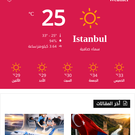
25
℃
Istanbul
33º - 25º
94%
3.64 كيلومتر/ساعة
سماء صافية
29
29
30
34
33
℃
℃
℃
℃
℃
الخميس
الجمعة
السبت
الأحد
الأثنين
أخر المقالات