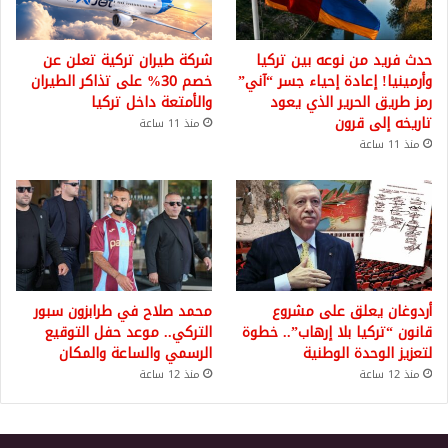
حدث فريد من نوعه بين تركيا
شركة طيران تركية تعلن عن
وأرمينيا! إعادة إحياء جسر “آني”
خصم 30% على تذاكر الطيران
رمز طريق الحرير الذي يعود
والأمتعة داخل تركيا
تاريخه إلى قرون
منذ 11 ساعة
منذ 11 ساعة
أردوغان يعلق على مشروع
محمد صلاح في طرابزون سبور
قانون “تركيا بلا إرهاب”.. خطوة
التركي.. موعد حفل التوقيع
لتعزيز الوحدة الوطنية
الرسمي والساعة والمكان
منذ 12 ساعة
منذ 12 ساعة