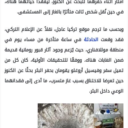
أمتار أثناء حفرهما للبحث عن الكنوز، ليفقدا حياتهما هناك،
في حين نُقل شخص ثالث متأثرًا بالغاز إلى المستشفى.
وبحسب ما ترجم موقع تركيا عاجل، نقلاً عن الإعلام التركي،
فقد وقعت
الحادثة
في ساعة متأخرة من مساء يوم في
منطقة موللافناري، حيث يُزعم وجود آثار قبور رومانية قديمة
ضمن الغابات هناك. ووفقًا للتحقيقات الأولية، كان كل من
تميل سفر وفيسيل أروغلو يقومان بحفر البئر بحثًا عن الكنوز
حين تعرضا للاختناق بسبب غاز متسرب، ما أدى إلى فقدانهما
الوعي داخل البئر.