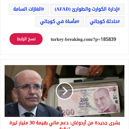
إدارة الكوارث والطوارئ (AFAD)
الغازات السامة
حادثة كوجالي
مأساة في كوجالي
نسخ الرابط
بشرى
جديدة
من
أردوغان:
دعم
مالي
بقيمة
30
مليار
بشرى جديدة من أردوغان: دعم مالي بقيمة 30 مليار ليرة
ليرة
تركية