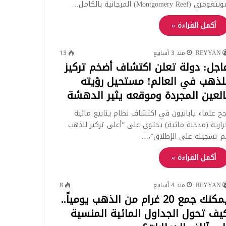
تغومري (Montgomery Reef) المرجانية بالكامل…
أكمل القراءة »
REYYAN
منذ 3 أسابيع
13
اجل: دولة تعلن اكتشاف أضخم تركيز
لذهب في العالم! مستحيل رؤيته
العين المجردة وموقعه يثير الدهشة
جح علماء يابانيون في اكتشاف نظام ينابيع مائية
رارية (مدخنة مائية) يحتوي على “أعلى تركيز للذهب
م تسجيله على الإطلاق”،…
أكمل القراءة »
REYYAN
منذ 4 أسابيع
8
يمكنك جمع 20 غرام من الذهب يومياً..
يف تحول الجداول المائية المنسية