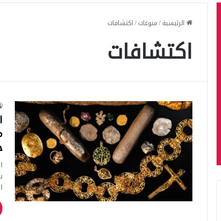
الرئيسية
/
منوعات
/
اكتشافات
اكتشافات
ا
م
ج
ا
س
ا