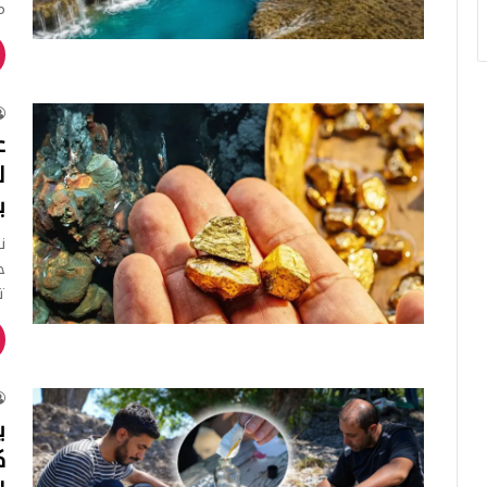
مون
ع
ل
ب
ن
ح
ت
ك