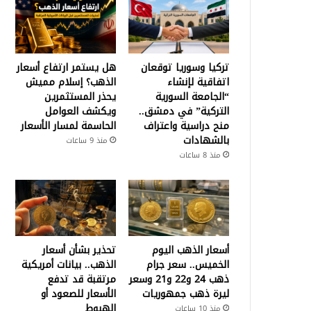
تركيا وسوريا توقعان
هل يستمر ارتفاع أسعار
اتفاقية لإنشاء
الذهب؟ إسلام مميش
“الجامعة السورية
يحذر المستثمرين
التركية” في دمشق..
ويكشف العوامل
منح دراسية واعتراف
الحاسمة لمسار الأسعار
بالشهادات
منذ 9 ساعات
منذ 8 ساعات
أسعار الذهب اليوم
تحذير بشأن أسعار
الخميس.. سعر جرام
الذهب.. بيانات أمريكية
ذهب 24 و22 و21 وسعر
مرتقبة قد تدفع
ليرة ذهب جمهوريات
الأسعار للصعود أو
الهبوط
منذ 10 ساعات