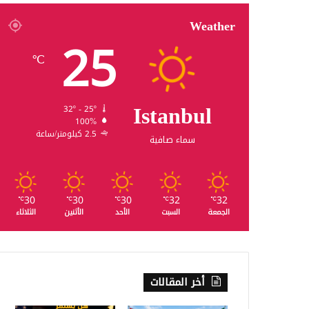
Weather
25
℃
Istanbul
32º - 25º
100%
2.5 كيلومتر/ساعة
سماء صافية
30
30
30
32
32
℃
℃
℃
℃
℃
الجمعة
السبت
الأحد
الأثنين
الثلاثاء
أخر المقالات