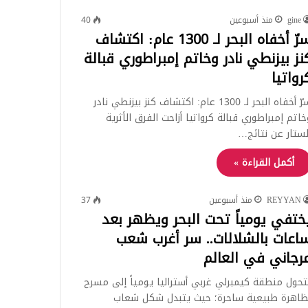
gine
منذ أسبوعين
40
سرّ أخفاه البحر لـ 1300 عام: اكتشاف
نز بيزنطي نادر وخاتم إمبراطوري قبالة
رواتيا
سرّ أخفاه البحر لـ 1300 عام: اكتشاف كنز بيزنطي نادر
خاتم إمبراطوري قبالة كرواتيا أزاحت الفرق الأثرية
لستار عن نتائج…
أكمل القراءة »
REYYAN
منذ أسبوعين
37
ختفي يومياً تحت البحر ويظهر بعد
اعات بالشلالات.. سر أغرب شعب
رجاني في العالم
تحول منطقة كيمبرلي غربي أستراليا يومياً إلى مسرح
ظاهرة طبيعية ساحرة؛ حيث يتبدل شكل شعاب