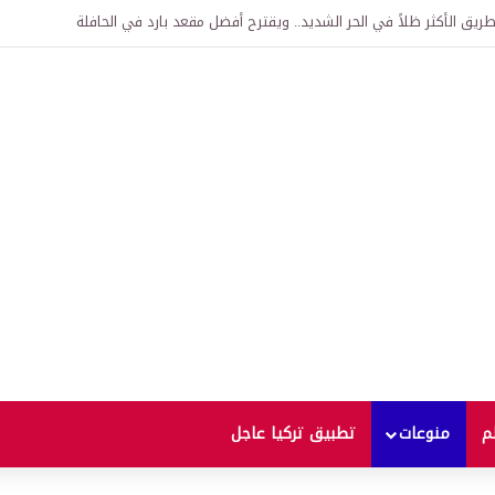
اقية لإنشاء “الجامعة السورية التركية” في دمشق.. منح دراسية واعتراف بالشهادات
لم
منوعات
تطبيق تركيا عاجل