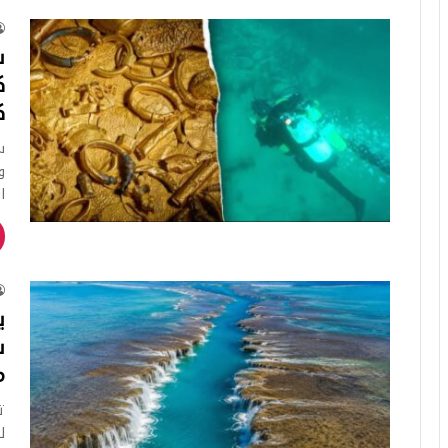
ك
ك
و
ا
ي
س
م
ت
ل