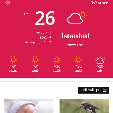
Weather
26
℃
Istanbul
29º - 25º
100%
7.9 كيلومتر/ساعة
غيوم متفرقة
31
31
30
32
29
℃
℃
℃
℃
℃
الأحد
الأثنين
الثلاثاء
الأربعاء
الخميس
أخر المقالات