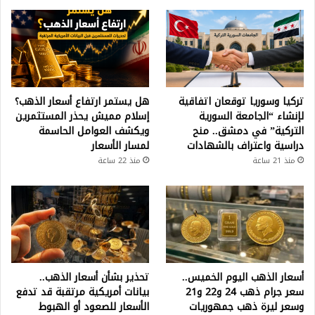
تركيا وسوريا توقعان اتفاقية
هل يستمر ارتفاع أسعار الذهب؟
لإنشاء “الجامعة السورية
إسلام مميش يحذر المستثمرين
التركية” في دمشق.. منح
ويكشف العوامل الحاسمة
دراسية واعتراف بالشهادات
لمسار الأسعار
منذ 21 ساعة
منذ 22 ساعة
أسعار الذهب اليوم الخميس..
تحذير بشأن أسعار الذهب..
سعر جرام ذهب 24 و22 و21
بيانات أمريكية مرتقبة قد تدفع
وسعر ليرة ذهب جمهوريات
الأسعار للصعود أو الهبوط