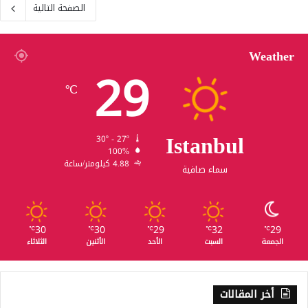
الصفحة التالية
Weather
29
℃
Istanbul
30º - 27º
100%
4.88 كيلومتر/ساعة
سماء صافية
30
30
29
32
29
℃
℃
℃
℃
℃
الجمعة
السبت
الأحد
الأثنين
الثلاثاء
أخر المقالات