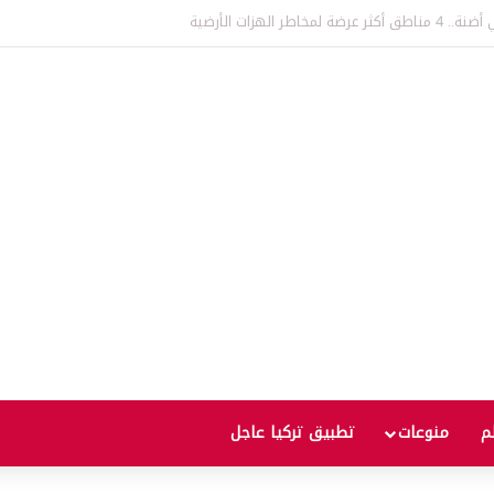
ركيا وأرمينيا! إعادة إحياء جسر “آني” رمز طريق الحرير الذي يعود تاريخه إلى قرون
لم
منوعات
تطبيق تركيا عاجل