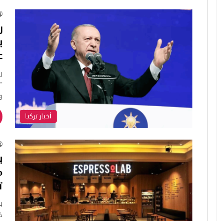
ر
ب
ع
ر
“
و
أخبار تركيا
ب
ت
خ