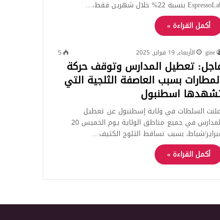
Espresso بنسبة 22% خلال شهرين فقط،…
أكمل القراءة »
gine
الأربعاء, 19 فبراير, 2025
5
اجل: تعطيل المدارس وتوقف حركة
لمطارات بسبب العاصفة الثلجية التي
شهدها اسطنبول
علنت السلطات في ولاية إسطنبول عن تعطيل
المدارس في جميع مناطق الولاية يوم الخميس 20
براير/شباط، بسبب تساقط الثلوج الكثيف…
أكمل القراءة »