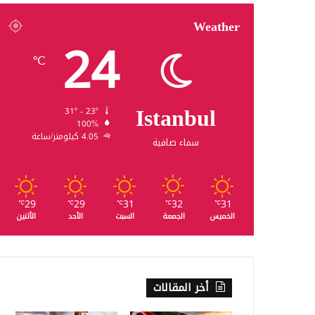
Weather
24
℃
Istanbul
31º - 23º
100%
4.05 كيلومتر/ساعة
سماء صافية
29
29
31
32
31
℃
℃
℃
℃
℃
الخميس
الجمعة
السبت
الأحد
الأثنين
أخر المقالات