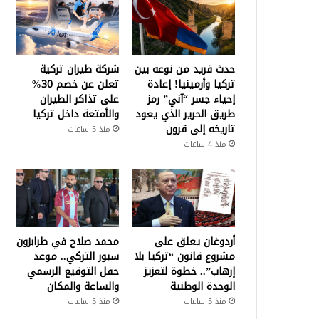
حدث فريد من نوعه بين
شركة طيران تركية
تركيا وأرمينيا! إعادة
تعلن عن خصم 30%
إحياء جسر “آني” رمز
على تذاكر الطيران
طريق الحرير الذي يعود
والأمتعة داخل تركيا
تاريخه إلى قرون
منذ 5 ساعات
منذ 4 ساعات
أردوغان يعلق على
محمد صلاح في طرابزون
مشروع قانون “تركيا بلا
سبور التركي.. موعد
إرهاب”.. خطوة لتعزيز
حفل التوقيع الرسمي
الوحدة الوطنية
والساعة والمكان
منذ 5 ساعات
منذ 5 ساعات