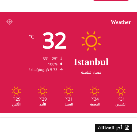
Weather
32
℃
Istanbul
33º - 25º
100%
5.73 كيلومتر/ساعة
سماء صافية
29
29
31
34
31
℃
℃
℃
℃
℃
الخميس
الجمعة
السبت
الأحد
الأثنين
أخر المقالات