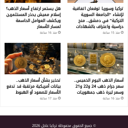
تركيا وسوريا توقعان اتفاقية
هل يستمر ارتفاع أسعار الذهب؟
لإنشاء “الجامعة السورية
إسلام مميش يحذر المستثمرين
التركية” في دمشق.. منح
ويكشف العوامل الحاسمة
دراسية واعتراف بالشهادات
لمسار الأسعار
منذ 15 ساعة
منذ 16 ساعة
أسعار الذهب اليوم الخميس..
تحذير بشأن أسعار الذهب..
سعر جرام ذهب 24 و22 و21
بيانات أمريكية مرتقبة قد تدفع
وسعر ليرة ذهب جمهوريات
الأسعار للصعود أو الهبوط
منذ 16 ساعة
منذ 17 ساعة
© جميع الحقوق محفوظة تركيا عاجل 2026