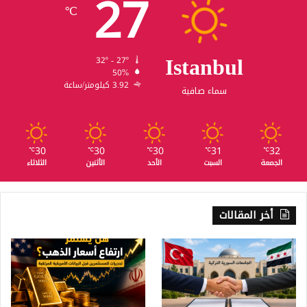
27
℃
Istanbul
32º - 27º
50%
3.92 كيلومتر/ساعة
سماء صافية
30
30
30
31
32
℃
℃
℃
℃
℃
الجمعة
السبت
الأحد
الأثنين
الثلاثاء
أخر المقالات