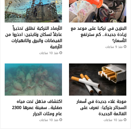
البنزين في تركيا على موعد مع
الأرصاد التركية تطلق تحذيراً
زيادة جديدة.. كم سترتفع
عاجلاً لسكان ولايتين: احذروا من
الأسعار؟
الفيضانات والبرق والانهيارات
الأرضية
منذ 9 ساعات
منذ 10 ساعات
موجة غلاء جديدة في أسعار
اكتشاف مذهل تحت مياه
السجائر بتركيا: تعرف على
صقلية.. سفينة عمرها 2300
القائمة الجديدة
عام ومئات الجرار
منذ 10 ساعات
منذ 10 ساعات