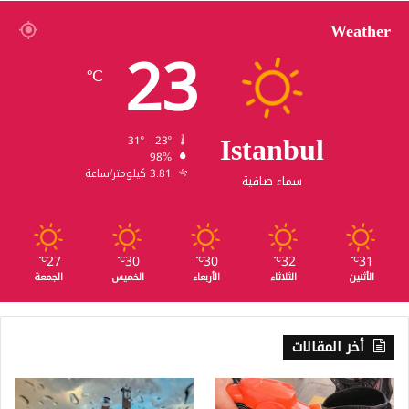
Weather
23
℃
Istanbul
31º - 23º
98%
3.81 كيلومتر/ساعة
سماء صافية
27
30
30
32
31
℃
℃
℃
℃
℃
الأثنين
الثلاثاء
الأربعاء
الخميس
الجمعة
أخر المقالات