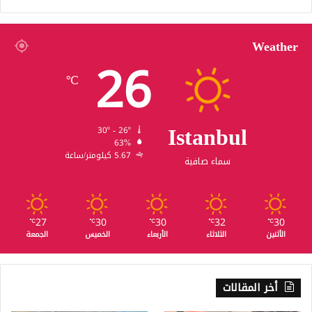
Weather
26
℃
Istanbul
30º - 26º
63%
5.67 كيلومتر/ساعة
سماء صافية
27
30
30
32
30
℃
℃
℃
℃
℃
الأثنين
الثلاثاء
الأربعاء
الخميس
الجمعة
أخر المقالات