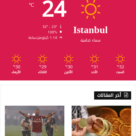
24
℃
Istanbul
32º - 23º
100%
1.14 كيلومتر/ساعة
سماء صافية
30
29
30
31
32
℃
℃
℃
℃
℃
السبت
الأحد
الأثنين
الثلاثاء
الأربعاء
أخر المقالات