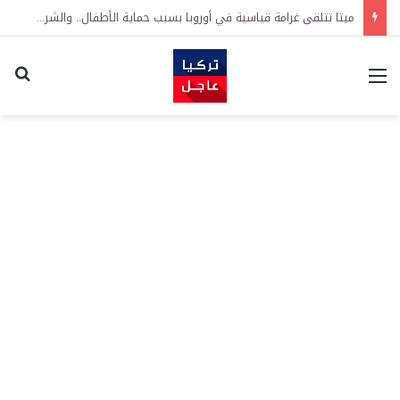
ميتا تتلقى غرامة قياسية في أوروبا بسبب حماية الأطفال.. والشركة تعلن الطعن بالقرار
القائمة
اكت