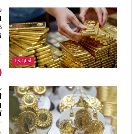
ا
ق
ب
ا
أخبار تركيا
أ
آ