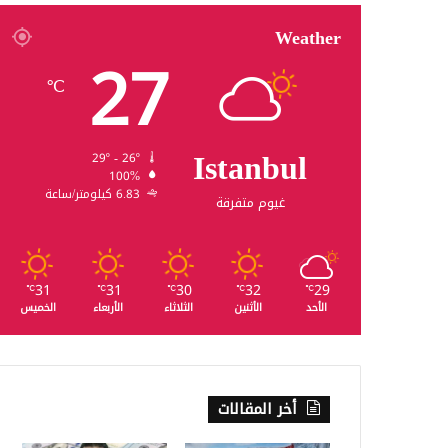
Weather
27
℃
Istanbul
29º - 26º
100%
6.83 كيلومتر/ساعة
غيوم متفرقة
31
31
30
32
29
℃
℃
℃
℃
℃
الأحد
الأثنين
الثلاثاء
الأربعاء
الخميس
أخر المقالات