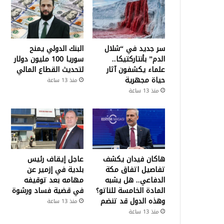
سر جديد في “شلال
البنك الدولي يمنح
الدم” بأنتاركتيكا..
سوريا 100 مليون دولار
علماء يكشفون آثار
لتحديث القطاع المالي
حياة مجهرية
منذ 13 ساعة
منذ 13 ساعة
هاكان فيدان يكشف
عاجل إيقاف رئيس
تفاصيل اتفاق مكة
بلدية في إزمير عن
الدفاعي.. هل يشبه
مهامه بعد توقيفه
المادة الخامسة للناتو؟
في قضية فساد ورشوة
وهذه الدول قد تنضم
منذ 13 ساعة
منذ 13 ساعة